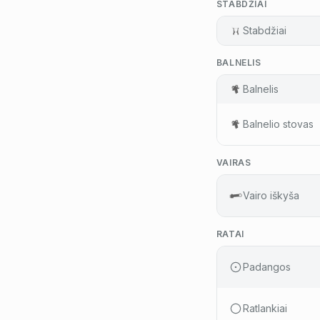
STABDŽIAI
Stabdžiai
BALNELIS
Balnelis
Balnelio stovas
VAIRAS
Vairo iškyša
RATAI
Padangos
Ratlankiai