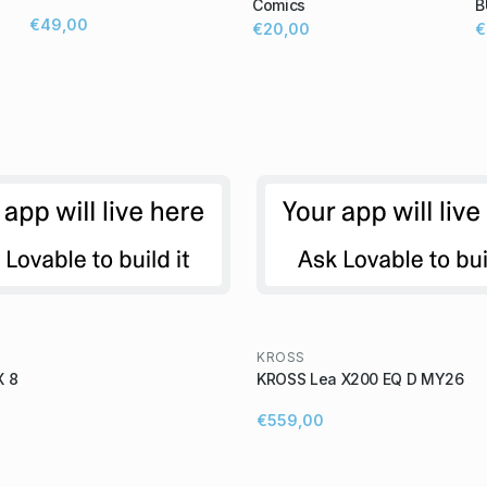
Comics
B
€49,00
€20,00
€
KROSS
 8
KROSS Lea X200 EQ D MY26
€559,00