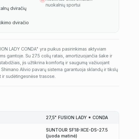
nuokalnių sportui
alnų dviračių
ikimo dviračio
USION LADY CONDA" yra puikus pasirinkimas aktyviam
iams gamtoje. Su 27.5 colių ratais, amortizuojančia šake ir
s stabdžiais, jis užtikrina komfortą ir saugumą važiuojant
a Shimano Alivio pavarų sistema garantuoja sklandų ir tikslų
 ir sudėtingesnėse trasose.
27,5" FUSION LADY * CONDA
SUNTOUR SF18-XCE-DS-27.5
(juoda matinė)