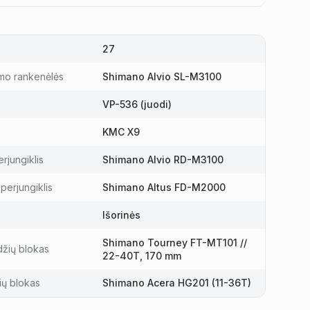
27
mo rankenėlės
Shimano Alvio SL-M3100
VP-536 (juodi)
KMC X9
rjungiklis
Shimano Alvio RD-M3100
perjungiklis
Shimano Altus FD-M2000
Išorinės
Shimano Tourney FT-MT101 //
džių blokas
22-40T, 170 mm
ių blokas
Shimano Acera HG201 (11-36T)