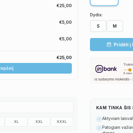
€25,00
Dydis
:
€5,00
S
M
€5,00
Pridėti į
€25,00
Trukm
krepšelį
6
mėn.
ui, metinė palūkanų norma –
13,90
%
, sutarties sudarymo mokestis -
3,00
%, mėnes
KAM TINKA ŠI
Aktyviam laisval
XL
XXL
XXXL
Patogiam važiavi
danga