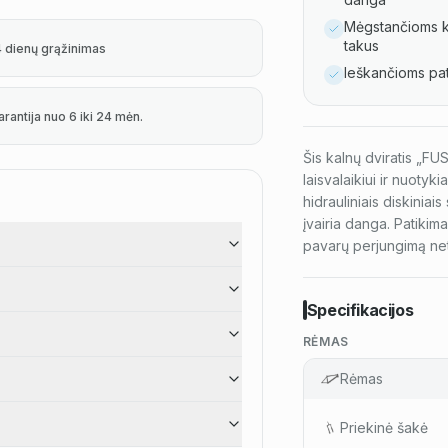
Mėgstančioms k
takus
4 dienų grąžinimas
Ieškančioms pat
arantija nuo 6 iki 24 mėn.
Šis kalnų dviratis „F
laisvalaikiui ir nuotyk
hidrauliniais diskiniai
įvairia danga. Patikim
pavarų perjungimą net
Specifikacijos
RĖMAS
Rėmas
Priekinė šakė