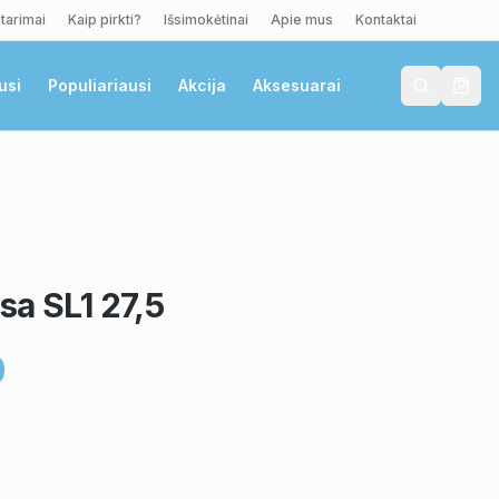
tarimai
Kaip pirkti?
Išsimokėtinai
Apie mus
Kontaktai
usi
Populiariausi
Akcija
Aksesuarai
sa SL1 27,5
0