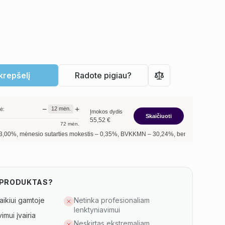
 krepšelį
Radote pigiau?
−
+
12
mėn.
ė:
Įmokos dydis
Skaičiuoti
55,52
€
72
mėn.
io sutarties mokestis –
0,35
%, BVKKMN –
30,24
%, bendra mokėtina suma –
666,
S PRODUKTAS?
aikiui gamtoje
Netinka profesionaliam
lenktyniavimui
mui įvairia
Neskirtas ekstremaliam