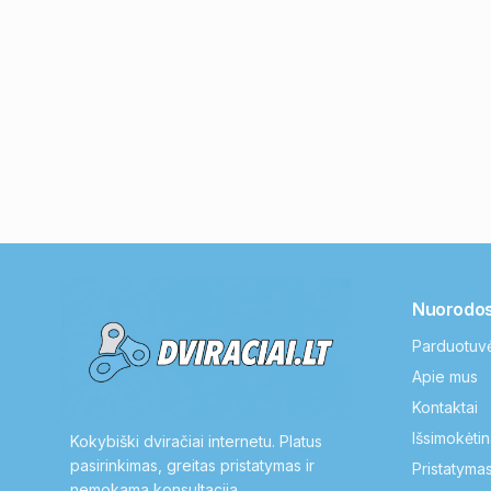
Nuorodo
Parduotuv
Apie mus
Kontaktai
Išsimokėtin
Kokybiški dviračiai internetu. Platus
pasirinkimas, greitas pristatymas ir
Pristatymas
nemokama konsultacija.