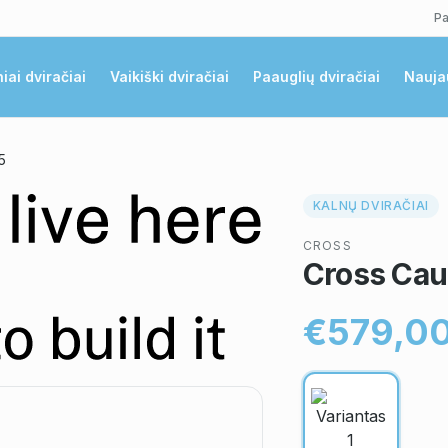
Pa
niai dviračiai
Vaikiški dviračiai
Paauglių dviračiai
Nauja
5
KALNŲ DVIRAČIAI
CROSS
Cross Cau
€579,0