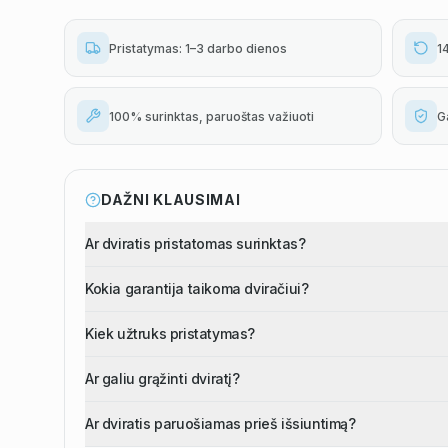
Pristatymas: 1–3 darbo dienos
1
100% surinktas, paruoštas važiuoti
G
DAŽNI KLAUSIMAI
Ar dviratis pristatomas surinktas?
Kokia garantija taikoma dviračiui?
Kiek užtruks pristatymas?
Ar galiu grąžinti dviratį?
Ar dviratis paruošiamas prieš išsiuntimą?