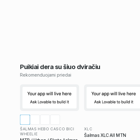
Puikiai dera su šiuo
dviračiu
Rekomenduojami priedai
ŠALMAS HEBO CASCO BICI
XLC
WHEELIE
Šalmas XLC All MTN