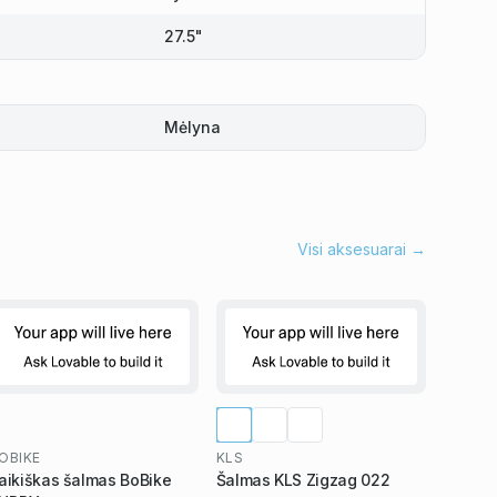
27.5"
Mėlyna
Visi aksesuarai →
OBIKE
KLS
aikiškas šalmas BoBike
Šalmas KLS Zigzag 022