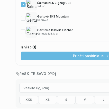
Šalmas KLS Zigzag 022
Šalmai
Gertuvė SKS Mountain
Gertuvės
Gertuvės laikiklis Fischer
Gertuvių laikikliai
Iš viso (
1
)
Pridėti pasirinktus į 
Pavyzdžiui, skolinantis
579,00
€, kai sutartis sudaroma
12
mėn. termin
RASKITE SAVO DYDĮ
XXS
XS
S
M
L