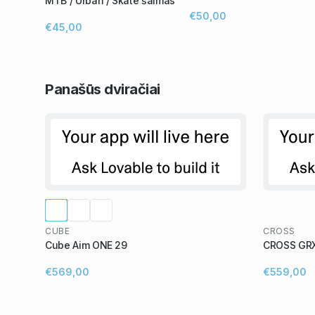
MTB / Urban / Skate šalmas
€50,00
€45,00
Panašūs
dviračiai
CUBE
CROSS
Cube Aim ONE 29
CROSS GRX
€569,00
€559,00