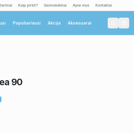
tarimai
Kaip pirkti?
Išsimokėtinai
Apie mus
Kontaktai
usi
Populiariausi
Akcija
Aksesuarai
ea 90
0