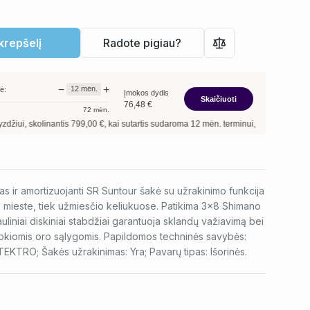
 krepšelį
Radote pigiau?
−
+
12
mėn.
ė:
Įmokos dydis
Skaičiuoti
76,48
€
72
mėn.
inantis
799,00
€, kai sutartis sudaroma
12
mėn. terminui, metinė palūkanų norma 
s ir amortizuojanti SR Suntour šakė su užrakinimo funkcija
ek mieste, tiek užmiesčio keliukuose. Patikima 3x8 Shimano
auliniai diskiniai stabdžiai garantuoja sklandų važiavimą bei
okiomis oro sąlygomis. Papildomos techninės savybės:
TEKTRO; Šakės užrakinimas: Yra; Pavarų tipas: Išorinės.