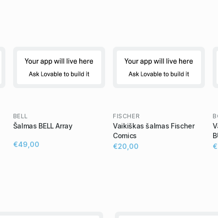
BELL
FISCHER
B
Šalmas BELL Array
Vaikiškas šalmas Fischer
V
Comics
B
€49,00
€20,00
€