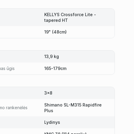
KELLYS Crossforce Lite -
tapered HT
19" (48cm)
13,9 kg
as ūgis
165-179cm
3x8
Shimano SL-M315 Rapidfire
mo rankenėlės
Plus
Lydinys