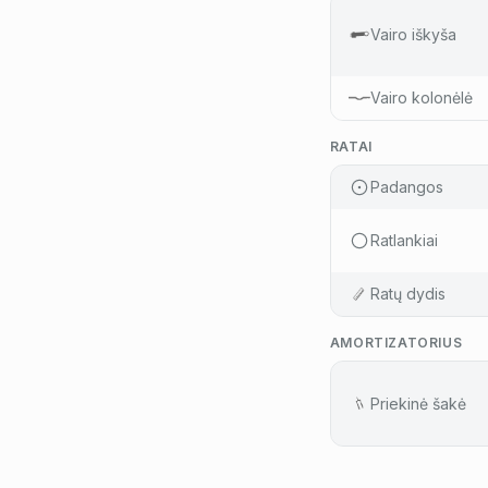
Vairo iškyša
Vairo kolonėlė
RATAI
Padangos
Ratlankiai
Ratų dydis
AMORTIZATORIUS
Priekinė šakė