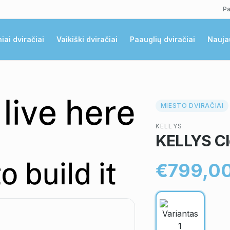
Pa
niai dviračiai
Vaikiški dviračiai
Paauglių dviračiai
Nauja
MIESTO DVIRAČIAI
KELLYS
KELLYS Cl
€799,0