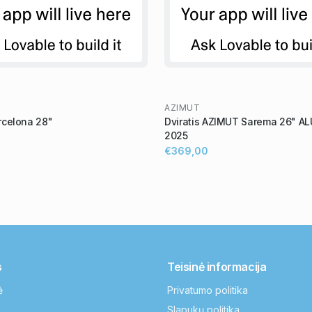
AZIMUT
celona 28"
Dviratis AZIMUT Sarema 26" AL
2025
€369,00
s
Teisinė informacija
ė
Privatumo politika
Slapukų politika