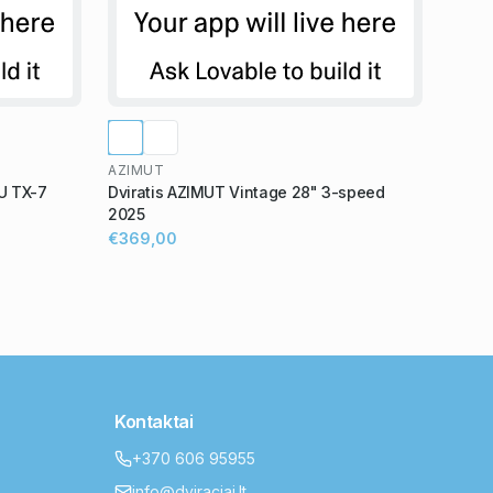
AZIMUT
U TX-7
Dviratis AZIMUT Vintage 28" 3-speed
2025
€369,00
Kontaktai
+370 606 95955
info@dviraciai.lt