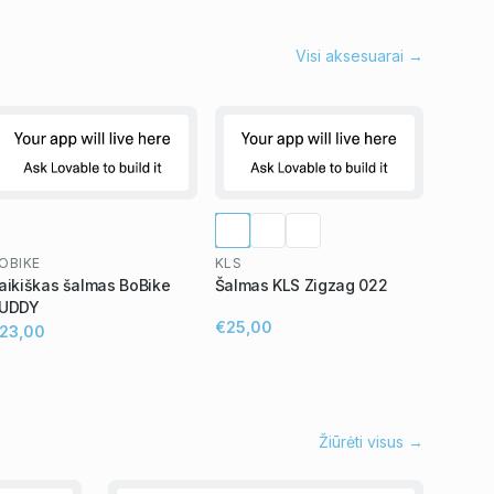
Visi aksesuarai →
OBIKE
KLS
aikiškas šalmas BoBike
Šalmas KLS Zigzag 022
UDDY
€25,00
23,00
Žiūrėti visus →