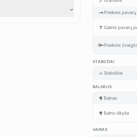
Grandinė
Priekinis pavarų 
Galinis pavarų pe
Priekinis žvaigž
STABDŽIAI
Stabdžiai
BALNELIS
Balnas
Balno iškyša
VAIRAS