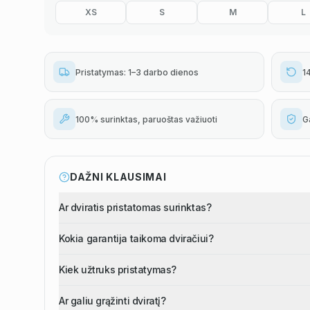
XS
S
M
L
Pristatymas: 1–3 darbo dienos
1
100% surinktas, paruoštas važiuoti
G
DAŽNI KLAUSIMAI
Ar dviratis pristatomas surinktas?
Kokia garantija taikoma dviračiui?
Kiek užtruks pristatymas?
Ar galiu grąžinti dviratį?