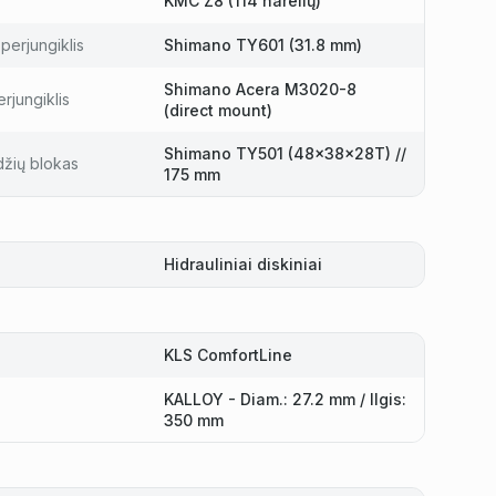
KMC Z8 (114 narelių)
perjungiklis
Shimano TY601 (31.8 mm)
Shimano Acera M3020-8
rjungiklis
(direct mount)
Shimano TY501 (48x38x28T) //
džių blokas
175 mm
Hidrauliniai diskiniai
KLS ComfortLine
KALLOY - Diam.: 27.2 mm / Ilgis:
350 mm