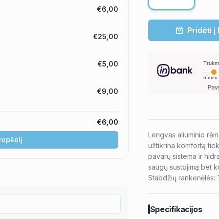
€6,00
Pridėti į
€25,00
€5,00
Trukm
6
mėn.
Pavyzdžiui, skol
€9,00
€6,00
Lengvas aliuminio rėma
krepšelį
užtikrina komfortą ti
pavarų sistema ir hidr
saugų sustojimą bet k
Stabdžių rankenėlės: 
Specifikacijos