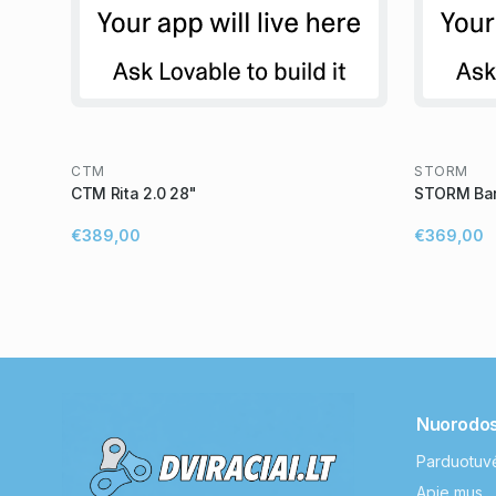
CTM
STORM
CTM Rita 2.0 28"
STORM Bar
€389,00
€369,00
Nuorodo
Parduotuv
Apie mus