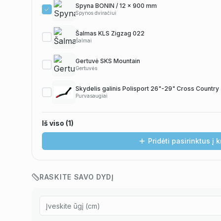
Spyna BONIN / 12 x 900 mm
Spynos dviračiui
Šalmas KLS Zigzag 022
Šalmai
Gertuvė SKS Mountain
Gertuvės
Skydelis galinis Polisport 26"-29" Cross Country
Purvasaugiai
Iš viso (
1
)
Pridėti pasirinktus į 
RASKITE SAVO DYDĮ