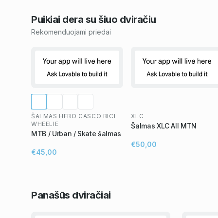
Puikiai dera su šiuo
dviračiu
Rekomenduojami priedai
ŠALMAS HEBO CASCO BICI
XLC
WHEELIE
Šalmas XLC All MTN
MTB / Urban / Skate šalmas
€50,00
€45,00
Panašūs
dviračiai