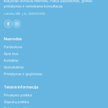
Kokybiški dviračiai internetu. Platus pasirinkimas, greitas
pristatymas ir nemokama konsultacija.
Lukinta, MB · Į. k.: 306414349
Nuorodos
Parduotuvė
Apie mus
Kontaktai
Išsimokėtinai
Pristatymas ir grąžinimas
Teisinė informacija
Privatumo politika
Slapukų politika