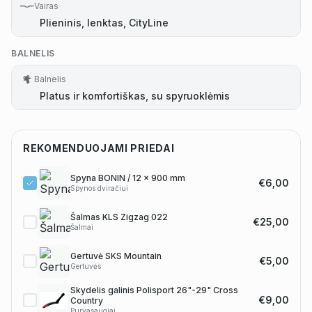
Vairas
Plieninis, lenktas, CityLine
BALNELIS
Balnelis
Platus ir komfortiškas, su spyruoklėmis
REKOMENDUOJAMI PRIEDAI
Spyna BONIN / 12 x 900 mm
€6,00
Spynos dviračiui
Šalmas KLS Zigzag 022
€25,00
Šalmai
Gertuvė SKS Mountain
€5,00
Gertuvės
Skydelis galinis Polisport 26"-29" Cross
€9,00
Country
Purvasaugiai