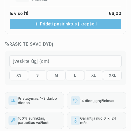
Iš viso (
1
)
€6,00
Pridėti pasirinktus į krepšelį
RASKITE SAVO DYDĮ
XS
S
M
L
XL
XXL
Pristatymas: 1–3 darbo
14 dienų grąžinimas
dienos
100% surinktas,
Garantija nuo 6 iki 24
paruoštas važiuoti
mėn.