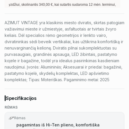
yzdžiui, skolinantis
340,00
€, kai sutartis sudaroma
12
mėn. terminui, metinė pal
AZIMUT VINTAGE yra klasikinis miesto dviratis, skirtas patogiam
važiavimui mieste ir užmiestyje, asfaltuotais ar tvirtais žvyro
keliais. Dėl specialios rėmo geometrijos ir lenkto vairo,
dviratininkas sėdi beveik vertikaliai, kas užtikrina komfortišką ir
nenuvarginančią kelionę. Dviratis pilnai sukomplektuotas su
purvasaugiais, grandinės apsauga, LED žibintais, pastatymo
kojele ir bagažine, todėl yra idealus pasirinkimas kasdieniam
naudojimui. Įvorės: Aliumininės; Aksesuarai ir priedai: bagažinė,
pastatymo kojelė, skydelių komplektas, LED apšvietimo
komplektas; Tipas: Moteriškas. Pagaminimo metai: 2025
Specifikacijos
RĖMAS
Rėmas
pagamintas iš Hi-Ten plieno, komfortiška