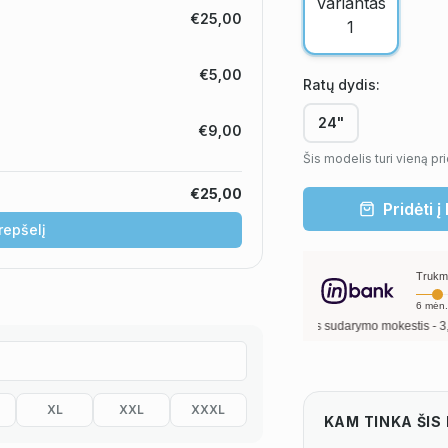
€25,00
€5,00
Ratų dydis
:
24"
€9,00
Šis modelis turi vieną pr
€25,00
Pridėti į
krepšelį
Trukm
6
mėn.
ui, metinė palūkanų norma –
13,90
%
, sutarties sudarymo mokestis -
3,00
%, mėnesi
XL
XXL
XXXL
KAM TINKA ŠI