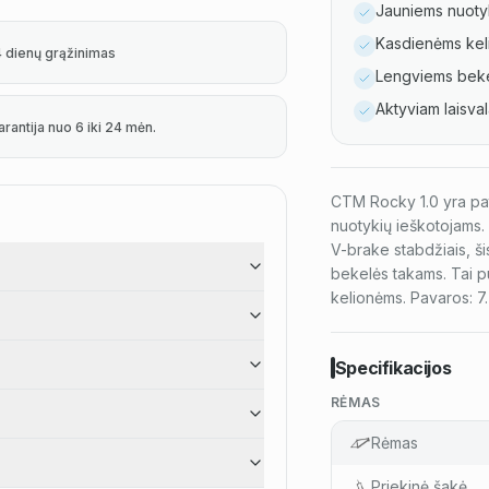
Jauniems nuoty
Kasdienėms kel
4 dienų grąžinimas
Lengviems beke
Aktyviam laisval
arantija nuo 6 iki 24 mėn.
CTM Rocky 1.0 yra pati
nuotykių ieškotojams. 
V-brake stabdžiais, ši
bekelės takams. Tai pu
kelionėms. Pavaros: 7.
Specifikacijos
RĖMAS
Rėmas
Priekinė šakė