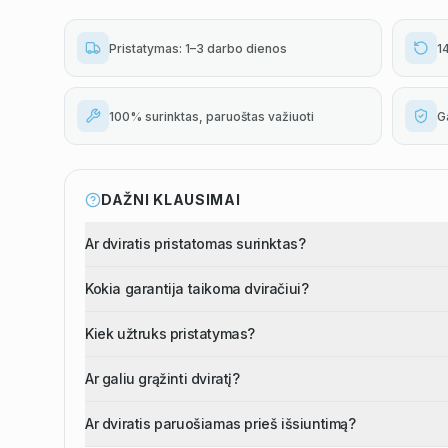
Pristatymas: 1–3 darbo dienos
1
100% surinktas, paruoštas važiuoti
G
DAŽNI KLAUSIMAI
Ar dviratis pristatomas surinktas?
Kokia garantija taikoma dviračiui?
Kiek užtruks pristatymas?
Ar galiu grąžinti dviratį?
Ar dviratis paruošiamas prieš išsiuntimą?