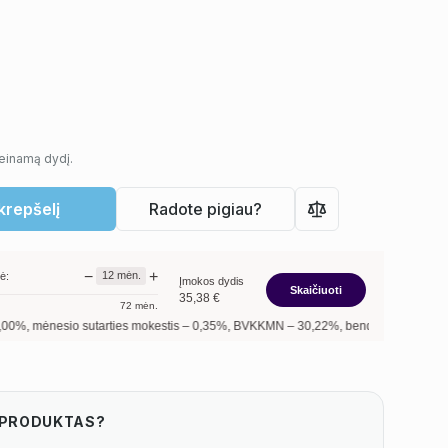
ieinamą dydį.
 krepšelį
Radote pigiau?
−
+
12
mėn.
ė:
Įmokos dydis
Skaičiuoti
35,38
€
72
mėn.
o sutarties mokestis –
0,35
%, BVKKMN –
30,22
%, bendra mokėtina suma –
424,5
S PRODUKTAS?