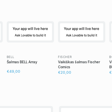
BELL
FISCHER
B
Šalmas BELL Array
Vaikiškas šalmas Fischer
V
Comics
B
€49,00
€20,00
€