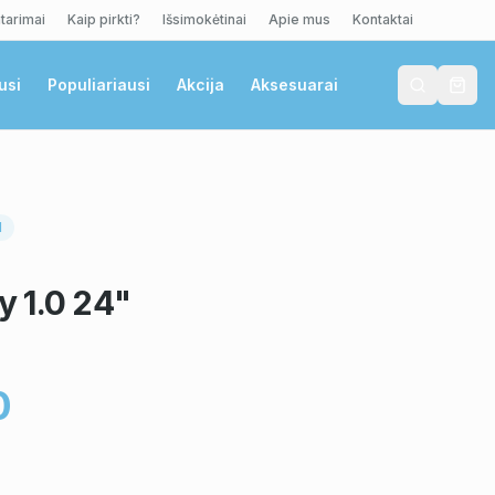
tarimai
Kaip pirkti?
Išsimokėtinai
Apie mus
Kontaktai
usi
Populiariausi
Akcija
Aksesuarai
I
 1.0 24"
0