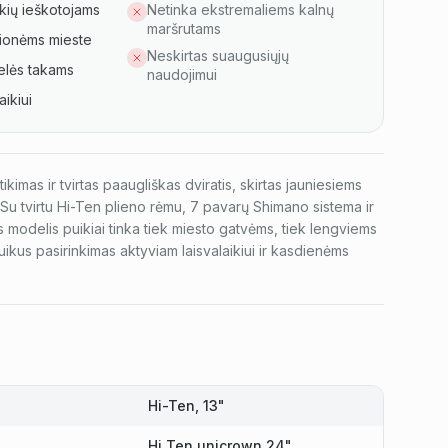
kių ieškotojams
Netinka ekstremaliems kalnų
maršrutams
ionėms mieste
Neskirtas suaugusiųjų
lės takams
naudojimui
aikiui
kimas ir tvirtas paaugliškas dviratis, skirtas jauniesiems
Su tvirtu Hi-Ten plieno rėmu, 7 pavarų Shimano sistema ir
s modelis puikiai tinka tiek miesto gatvėms, tiek lengviems
ikus pasirinkimas aktyviam laisvalaikiui ir kasdienėms
Hi-Ten, 13"
Hi Ten unicrown 24"