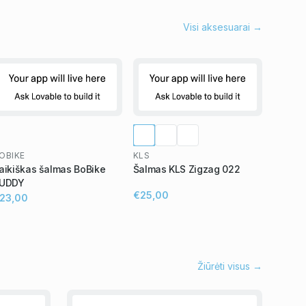
Visi aksesuarai →
OBIKE
KLS
aikiškas šalmas BoBike
Šalmas KLS Zigzag 022
UDDY
€25,00
23,00
Žiūrėti visus →