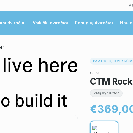
Pa
niai dviračiai
Vaikiški dviračiai
Paauglių dviračiai
Nauja
24"
PAAUGLIŲ DVIRAČIA
CTM
CTM Rocky
Ratų dydis:
24"
€369,0