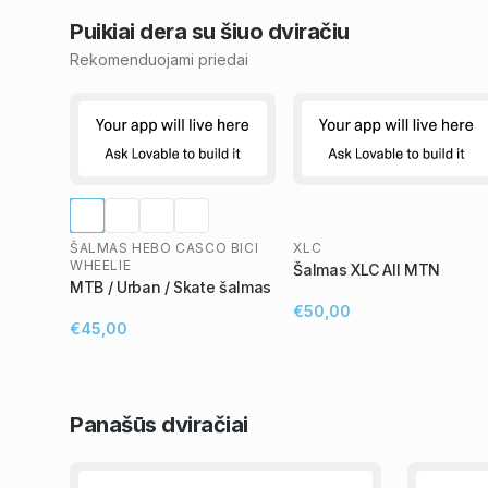
Puikiai dera su šiuo
dviračiu
Rekomenduojami priedai
ŠALMAS HEBO CASCO BICI
XLC
WHEELIE
Šalmas XLC All MTN
MTB / Urban / Skate šalmas
€50,00
€45,00
Panašūs
dviračiai