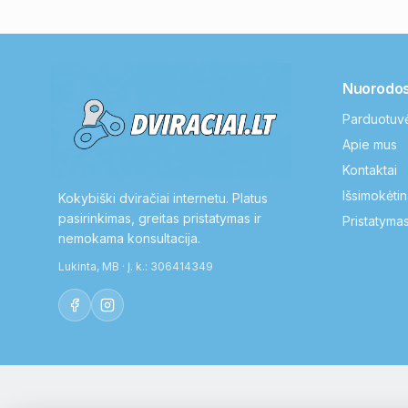
Nuorodo
Parduotuv
Apie mus
Kontaktai
Išsimokėtin
Kokybiški dviračiai internetu. Platus
pasirinkimas, greitas pristatymas ir
Pristatymas
nemokama konsultacija.
Lukinta, MB · Į. k.: 306414349