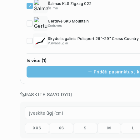
Šalmas KLS Zigzag 022
Šalmai
Gertuvė SKS Mountain
Gertuvės
Skydelis galinis Polisport 26"-29" Cross Country
Purvasaugiai
Iš viso (
1
)
Pridėti pasirinktus į 
RASKITE SAVO DYDĮ
Pavyzdžiui, skolinantis
369,00
€, kai sutartis sudaroma
12
mėn. termin
XXS
XS
S
M
L