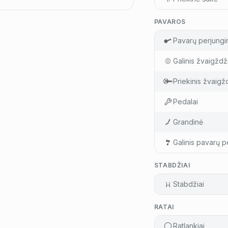
PAVAROS
Pavarų perjungi
Galinis žvaigždž
Priekinis žvaigž
Pedalai
Grandinė
Galinis pavarų pe
STABDŽIAI
Stabdžiai
RATAI
Ratlankiai