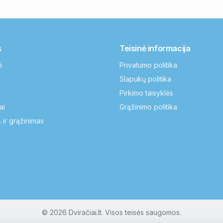
s
Teisinė informacija
ė
Privatumo politika
Slapukų politika
Pirkimo taisyklės
ai
Grąžinimo politika
 ir grąžinimas
© 2026 Dviračiai.lt. Visos teisės saugomos.