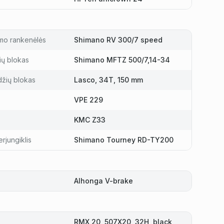
mo rankenėlės
Shimano RV 300/7 speed
ių blokas
Shimano MFTZ 500/7,14-34
džių blokas
Lasco, 34T, 150 mm
VPE 229
KMC Z33
rjungiklis
Shimano Tourney RD-TY200
Alhonga V-brake
RMX 20, 507X20, 32H, black