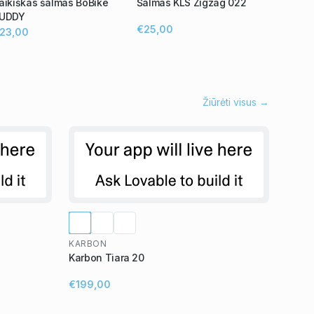
aikiškas šalmas BoBike
Šalmas KLS Zigzag 022
UDDY
€25,00
23,00
Žiūrėti visus →
KARBON
Karbon Tiara 20
€199,00