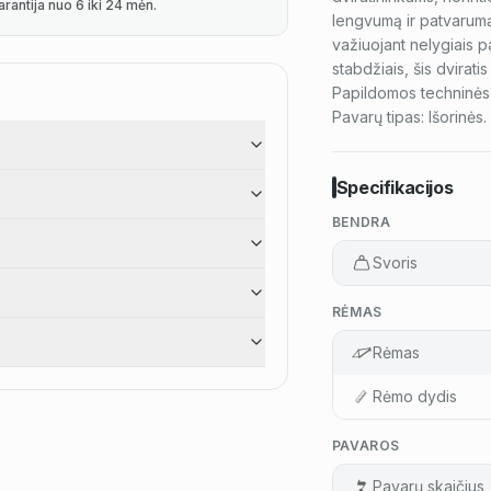
arantija nuo 6 iki 24 mėn.
lengvumą ir patvarumą
važiuojant nelygiais p
stabdžiais, šis dvirat
Papildomos techninės 
Pavarų tipas: Išorinės.
Specifikacijos
BENDRA
Svoris
RĖMAS
Rėmas
Rėmo dydis
PAVAROS
Pavarų skaičius