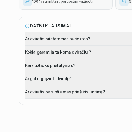
100% surinktas, paruoštas važiuoti
G
DAŽNI KLAUSIMAI
Ar dviratis pristatomas surinktas?
Kokia garantija taikoma dviračiui?
Kiek užtruks pristatymas?
Ar galiu grąžinti dviratį?
Ar dviratis paruošiamas prieš išsiuntimą?