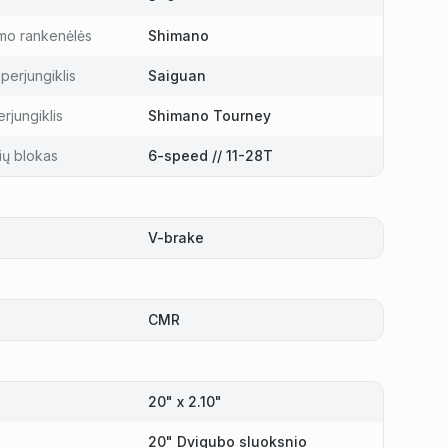
mo rankenėlės
Shimano
perjungiklis
Saiguan
rjungiklis
Shimano Tourney
ių blokas
6-speed // 11-28T
V-brake
CMR
20" x 2.10"
20" Dvigubo sluoksnio