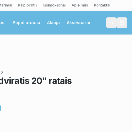
tarimai
Kaip pirkti?
Išsimokėtinai
Apie mus
Kontaktai
usi
Populiariausi
Akcija
Aksesuarai
20
dviratis 20" ratais
0