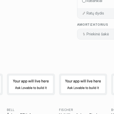
Ratlankiai
Ratų dydis
AMORTIZATORIUS
Priekinė šakė
BELL
FISCHER
B