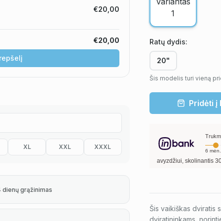
€20,00
€20,00
Ratų dydis
:
krepšelį
20"
Šis modelis turi vieną pr
Pridėti į
Trukm
XL
XXL
XXXL
6
mėn.
Pavyzdžiui, skolinantis
300,00
€, k
4 dienų grąžinimas
Šis vaikiškas dviratis 
dviratininkams, norinti