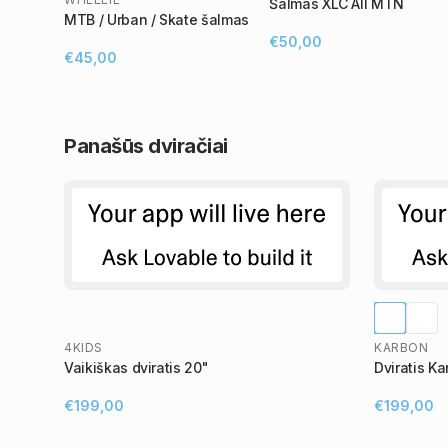
Šalmas XLC All MTN
MTB / Urban / Skate šalmas
€50,00
€45,00
Panašūs
dviračiai
4KIDS
KARBON
Vaikiškas dviratis 20"
Dviratis Ka
€199,00
€199,00