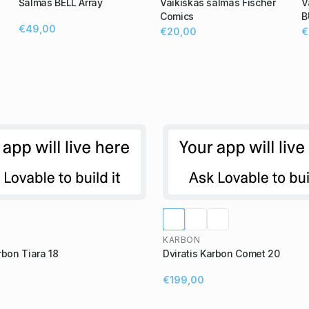
Šalmas BELL Array
Vaikiškas šalmas Fischer
V
Comics
B
€49,00
€20,00
€
KARBON
rbon Tiara 18
Dviratis Karbon Comet 20
€199,00