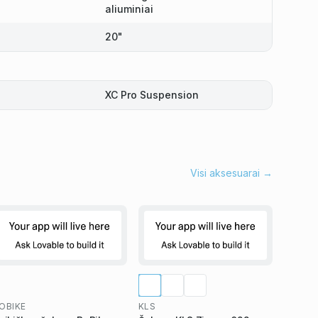
aliuminiai
20"
XC Pro Suspension
Visi aksesuarai →
OBIKE
KLS