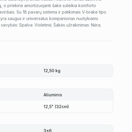
, o priekinė amortizuojanti šakė suteikia komforto
aviršiais. Su 18 pavarų sistema ir patikimais V-brake tipo
is yra saugus ir universalus kompanionas nuotykiams.
savybės: Spalva: Violetinė; Šakės užrakinimas: Nėra;
12,50 kg
Aliuminis
12,5" (32cm)
3x6