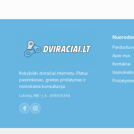
Nuorodo
Parduotuv
Apie mus
Kontaktai
Išsimokėtin
Kokybiški dviračiai internetu. Platus
pasirinkimas, greitas pristatymas ir
Pristatymas
nemokama konsultacija.
Lukinta, MB · Į. k.: 306414349