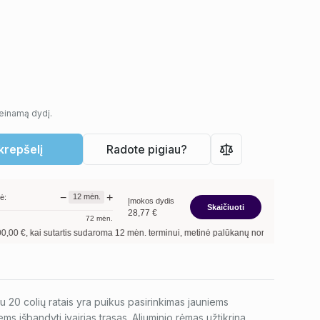
ieinamą dydį.
 krepšelį
Radote pigiau?
−
+
12
mėn.
ė:
Įmokos dydis
Skaičiuoti
28,77
€
72
mėn.
ai sutartis sudaroma
12
mėn. terminui, metinė palūkanų norma –
13,90
%
, sutarti
su 20 colių ratais yra puikus pasirinkimas jauniems
ems išbandyti įvairias trasas. Aliuminio rėmas užtikrina