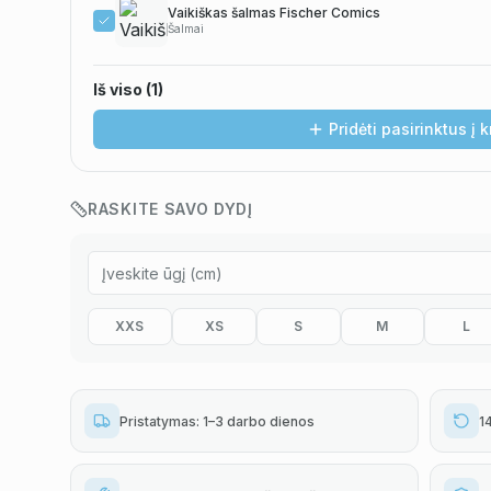
Vaikiškas šalmas Fischer Comics
Šalmai
Iš viso (
1
)
Pridėti pasirinktus į 
RASKITE SAVO DYDĮ
XXS
XS
S
M
L
Pristatymas: 1–3 darbo dienos
1