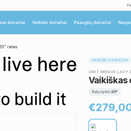
Pa
niai dviračiai
Vaikiški dviračiai
Paauglių dviračiai
Nauja
20" ratais
VAIKIŠKI DVIRAČIAI
UMIT MIRAGE LADY 
Vaikiškas 
Ratų dydis:
20"
€279,0