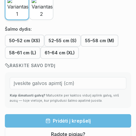
Šalmo dydis:
50–52 cm (XS)
52–55 cm (S)
55–58 cm (M)
58–61 cm (L)
61–64 cm (XL)
RASKITE SAVO DYDĮ
Kaip išmatuoti galvą?
Matuokite per kaktos vidurį aplink galvą, virš
ausų — toje vietoje, kur prigludusi šalmo apatinė juosta.
Pridėti į krepšelį
Radote pigiau?