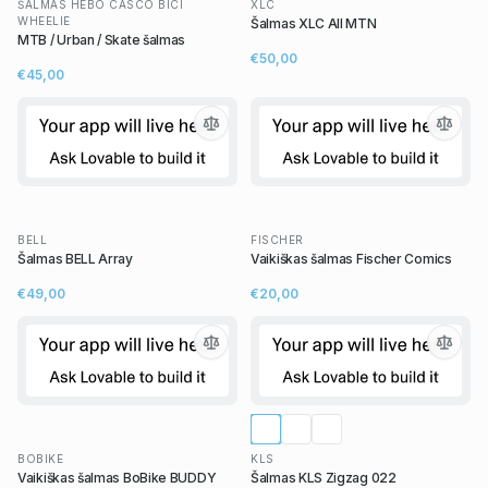
ŠALMAS HEBO CASCO BICI
XLC
WHEELIE
Šalmas XLC All MTN
MTB / Urban / Skate šalmas
€50,00
€45,00
BELL
FISCHER
Šalmas BELL Array
Vaikiškas šalmas Fischer Comics
€49,00
€20,00
BOBIKE
KLS
Vaikiškas šalmas BoBike BUDDY
Šalmas KLS Zigzag 022