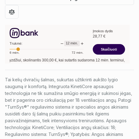
Įmokos dydis
28,77
€
−
+
12
mėn.
Trukmė:
Skaičiuoti
6
mėn.
72
mėn.
yzdžiui, skolinantis
300,00
€, kai sutartis sudaroma
12
mėn. terminui, metinė pal
Tai kelių dviračių šalmas, sukurtas užtikrinti aukšto lygio
saugumą ir komfortą. Integruota KinetiCore apsaugos
technologija ne tik sumažina smūgio energiją ir sukimosi jėgas,
bet ir pagerina oro cirkuliaciją per 18 ventiliacijos angų. Patogi
"TurnSys®" reguliavimo sistema ir specialios angos akiniams
susidėti daro šį šalmą puikiu pasirinkimu tiek ilgiems
pasivažinėjimams, tiek intensyvioms treniruotėms. Apsaugos
technologija: KinetiCore; Ventiliacijos angų skaičius: 18;
Reguliavimo sistema: TurnSys®; Ypatybės: Angos akiniams