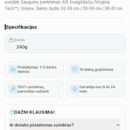
susidėti; Saugumo įvertinimas: 4/5 žvaigždučių (Virginia
Tech™); Unisex. Šalmo dydis: 52-56 cm / 55-59 cm / 58-61 cm
Specifikacijos
Svoris
240g
Pristatymas: 1–3 darbo
14 dienų grąžinimas
dienos
100% surinktas,
Garantija nuo 6 iki 24
paruoštas važiuoti
mėn.
DAŽNI KLAUSIMAI
Ar dviratis pristatomas surinktas?