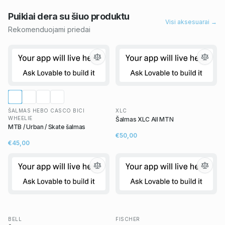
Puikiai dera su šiuo
produktu
Visi aksesuarai →
Rekomenduojami priedai
ŠALMAS HEBO CASCO BICI
XLC
WHEELIE
Šalmas XLC All MTN
MTB / Urban / Skate šalmas
€50,00
€45,00
BELL
FISCHER