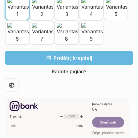
Pridėti į krepšelį
Radote pigiau?
Įmokos dydis
0
€
−
+
-
mėn.
Trukmė:
Skaičiuoti
-
mėn.
-
mėn.
Deja, pirkinio suma per maža