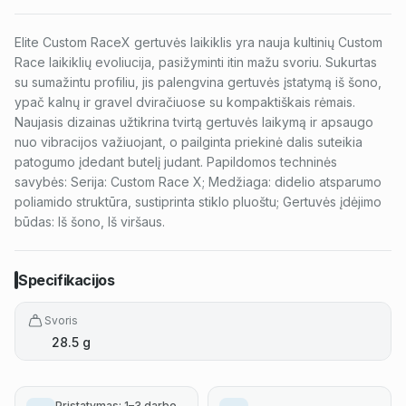
Elite Custom RaceX gertuvės laikiklis yra nauja kultinių Custom
Race laikiklių evoliucija, pasižyminti itin mažu svoriu. Sukurtas
su sumažintu profiliu, jis palengvina gertuvės įstatymą iš šono,
ypač kalnų ir gravel dviračiuose su kompaktiškais rėmais.
Naujasis dizainas užtikrina tvirtą gertuvės laikymą ir apsaugo
nuo vibracijos važiuojant, o pailginta priekinė dalis suteikia
patogumo įdedant butelį judant. Papildomos techninės
savybės: Serija: Custom Race X; Medžiaga: didelio atsparumo
poliamido struktūra, sustiprinta stiklo pluoštu; Gertuvės įdėjimo
būdas: Iš šono, Iš viršaus.
Specifikacijos
Svoris
28.5 g
Pristatymas: 1–3 darbo