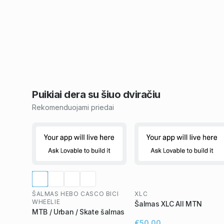
Puikiai dera su šiuo
dviračiu
Rekomenduojami priedai
ŠALMAS HEBO CASCO BICI
XLC
WHEELIE
Šalmas XLC All MTN
MTB / Urban / Skate šalmas
€50,00