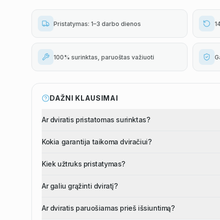
Pristatymas: 1–3 darbo dienos
1
100% surinktas, paruoštas važiuoti
G
DAŽNI KLAUSIMAI
Ar dviratis pristatomas surinktas?
Kokia garantija taikoma dviračiui?
Kiek užtruks pristatymas?
Ar galiu grąžinti dviratį?
Ar dviratis paruošiamas prieš išsiuntimą?