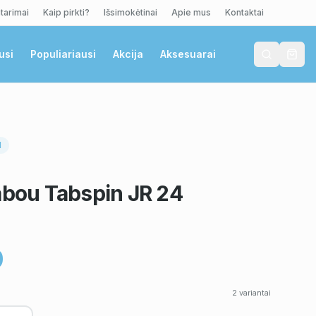
tarimai
Kaip pirkti?
Išsimokėtinai
Apie mus
Kontaktai
usi
Populiariausi
Akcija
Aksesuarai
I
abou Tabspin JR 24
0
2
variantai