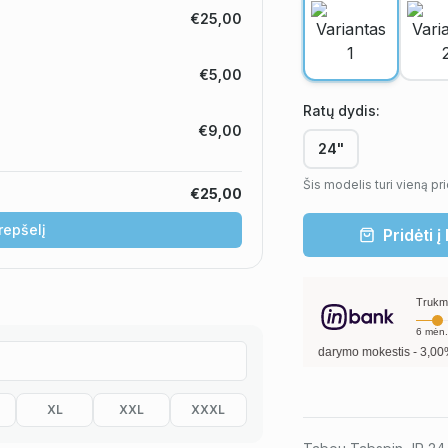
€25,00
€5,00
Ratų dydis
:
€9,00
24"
Šis modelis turi vieną pr
€25,00
krepšelį
Pridėti į
Trukm
6
mėn.
metinė palūkanų norma –
13,90
%
, sutarties sudarymo mokestis -
3,00
%, mėnesio s
XL
XXL
XXXL