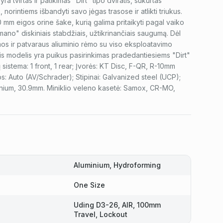
 tvirtas ir patikimas "Dirt" tipo dviratis, sukurtas
norintiems išbandyti savo jėgas trasose ir atlikti triukus.
0 mm eigos orine šake, kurią galima pritaikyti pagal vaiko
imano" diskiniais stabdžiais, užtikrinančiais saugumą. Dėl
os ir patvaraus aliuminio rėmo su viso eksploatavimo
 šis modelis yra puikus pasirinkimas pradedantiesiems "Dirt"
 sistema: 1 front, 1 rear; Įvorės: KT Disc, F-QR, R-10mm
: Auto (AV/Schrader); Stipinai: Galvanized steel (UCP);
uminium, 30.9mm. Miniklio veleno kasetė: Samox, CR-MO,
Aluminium, Hydroforming
One Size
Uding D3-26, AIR, 100mm
Travel, Lockout