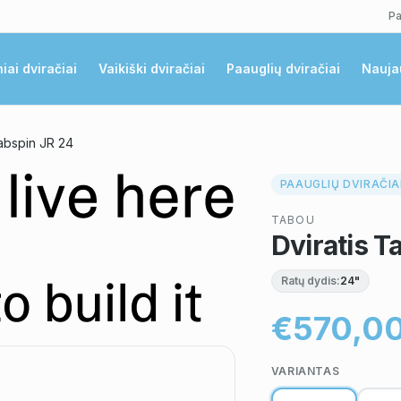
Pa
niai dviračiai
Vaikiški dviračiai
Paauglių dviračiai
Nauja
abspin JR 24
PAAUGLIŲ DVIRAČIA
TABOU
Dviratis T
Ratų dydis:
24"
€570,0
VARIANTAS