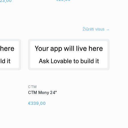
23,00
Žiūrėti visus →
CTM
CTM Mony 24"
€339,00