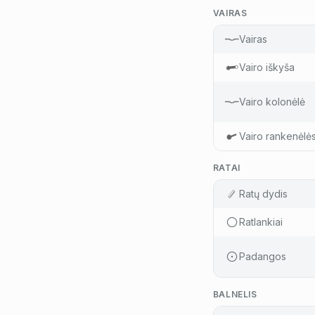
VAIRAS
Vairas
Vairo iškyša
Vairo kolonėlė
Vairo rankenėlė
RATAI
Ratų dydis
Ratlankiai
Padangos
BALNELIS