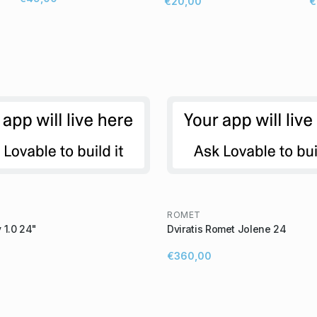
€20,00
€
ROMET
 1.0 24"
Dviratis Romet Jolene 24
€360,00