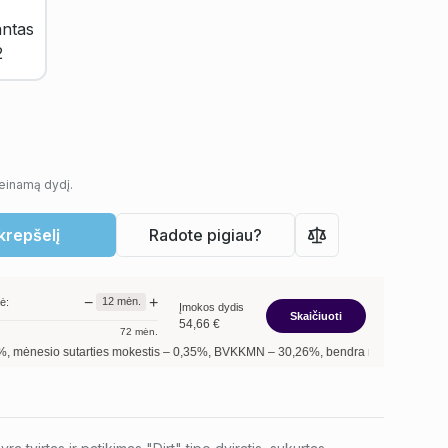
ieinamą dydį.
 krepšelį
Radote pigiau?
−
+
12
mėn.
ė:
Įmokos dydis
Skaičiuoti
54,66
€
72
mėn.
utarties mokestis –
0,35
%, BVKKMN –
30,26
%, bendra mokėtina suma –
655,92
€,