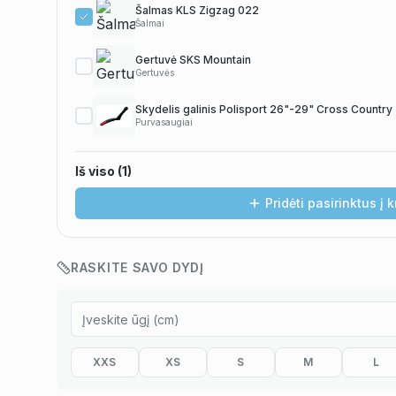
Šalmas KLS Zigzag 022
Šalmai
Gertuvė SKS Mountain
Gertuvės
Skydelis galinis Polisport 26"-29" Cross Country
Purvasaugiai
Iš viso (
1
)
Pridėti pasirinktus į 
RASKITE SAVO DYDĮ
Pavyzdžiui, skolinantis
570,00
€, kai sutartis sudaroma
12
mėn. terminui, 
XXS
XS
S
M
L