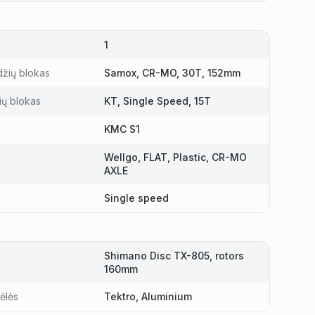
1
džių blokas
Samox, CR-MO, 30T, 152mm
ių blokas
KT, Single Speed, 15T
KMC S1
Wellgo, FLAT, Plastic, CR-MO
AXLE
Single speed
Shimano Disc TX-805, rotors
160mm
ėlės
Tektro, Aluminium