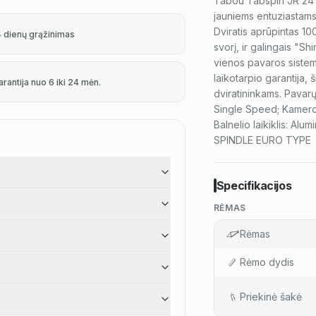
Tabou Tabspin JR 24 yra
jauniems entuziastams, 
Dviratis aprūpintas 10
4 dienų grąžinimas
svorį, ir galingais "Sh
vienos pavaros sistem
laikotarpio garantija,
arantija nuo 6 iki 24 mėn.
dviratininkams. Pavarų
Single Speed; Kameros
Balnelio laikiklis: Al
SPINDLE EURO TYPE
Specifikacijos
RĖMAS
Rėmas
Rėmo dydis
Priekinė šakė