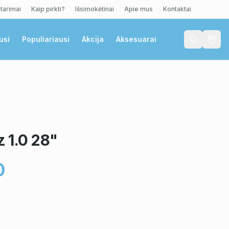
tarimai
Kaip pirkti?
Išsimokėtinai
Apie mus
Kontaktai
usi
Populiariausi
Akcija
Aksesuarai
 1.0 28"
0