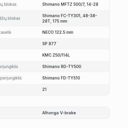
ių blokas
Shimano MFTZ 500/7, 14-28
Shimano FC-TY301, 48-38-
džių blokas
28T, 175 mm
kasetė
NECO 122.5 mm
SP 877
KMC Z50/114L
rjungiklis
Shimano RD-TY500
perjungiklis
Shimano FD-TY510
21
Alhonga V-brake