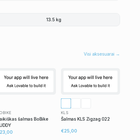
13.5 kg
Visi aksesuarai →
OBIKE
KLS
aikiškas šalmas BoBike
Šalmas KLS Zigzag 022
UDDY
€25,00
23,00