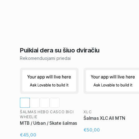
Puikiai dera su šiuo
dviračiu
Rekomenduojami priedai
ŠALMAS HEBO CASCO BICI
XLC
WHEELIE
Šalmas XLC All MTN
MTB / Urban / Skate šalmas
€50,00
€45,00