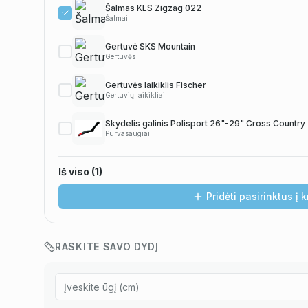
Šalmas KLS Zigzag 022
Šalmai
Gertuvė SKS Mountain
Gertuvės
Gertuvės laikiklis Fischer
Gertuvių laikikliai
Skydelis galinis Polisport 26"-29" Cross Country
Purvasaugiai
Iš viso (
1
)
Pavyzdžiui, skolinantis
389,00
€, kai sutartis sudaroma
12
mėn. termin
Pridėti pasirinktus į 
RASKITE SAVO DYDĮ