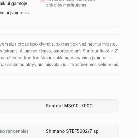
aikiui gamtoje
bekelės maršrutams
imui įvairiomis
rsalus cross tipo dviratis, skirtas tiek važinėjimui mieste,
 takams. Aliuminio rėmas, amortizuojanti Suntour šakė ir 21
 užtikrina komfortišką ir patikimą važiavimą įvairiomis
pasirinkimas aktyviam laisvalaikiui ir kasdienėms kelionėms.
Suntour M3010, 700C
mo rankenėlės
Shimano STEF5002/7 sp