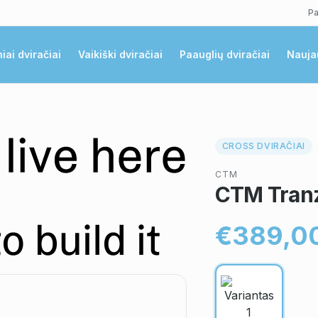
Pa
niai dviračiai
Vaikiški dviračiai
Paauglių dviračiai
Nauja
CROSS DVIRAČIAI
CTM
CTM Tranz
€389,0