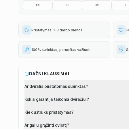
XS
S
M
L
Pristatymas: 1–3 darbo dienos
1
100% surinktas, paruoštas važiuoti
G
DAŽNI KLAUSIMAI
Ar dviratis pristatomas surinktas?
Kokia garantija taikoma dviračiui?
Kiek užtruks pristatymas?
Ar galiu grąžinti dviratį?