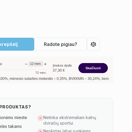
 krepšelį
Radote pigiau?
−
+
12
mėn.
ė:
Įmokos dydis
Skaičiuoti
37,30
€
72
mėn.
io sutarties mokestis –
0,35
%, BVKKMN –
30,24
%, bendra mokėtina suma –
447,
S PRODUKTAS?
ionėms mieste
Netinka ekstremaliam kalnų
dviračių sportui
lės takams
Neskirtas labai sunkiems