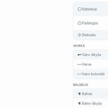
Ratlankiai
Padangos
Stebulės
VAIRAS
Vairo iškyša
Vairas
Vairo kolonėlė
BALNELIS
Balnas
Balno iškyša