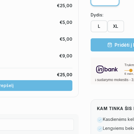
€25,00
Dydis
:
€5,00
L
XL
€5,00
Pridėti į
€9,00
Trukm
6
mėn.
€25,00
ui, metinė palūkanų norma –
13,90
%
, sutarties sudarymo mokestis -
3,00
%, mėnes
krepšelį
KAM TINKA ŠI
Kasdienėms kel
Lengviems beke