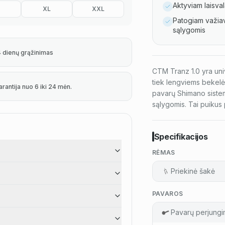
Aktyviam laisval
XL
XXL
Patogiam važiav
sąlygomis
4 dienų grąžinimas
CTM Tranz 1.0 yra unive
tiek lengviems bekelės
arantija nuo 6 iki 24 mėn.
pavarų Shimano sistema
sąlygomis. Tai puikus 
Specifikacijos
RĖMAS
Priekinė šakė
PAVAROS
Pavarų perjungi