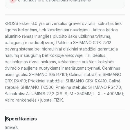
KROSS Esker 6.0 yra universalus gravel dviratis, sukurtas tiek
ilgoms kelionėms, tiek kasdieniam naudojimui. Antros kartos
aliuminio rėmas ir anglies pluošto šakė užtikrina tvirtumą,
patogumą ir nedidelį svorį. Patikima SHIMANO GRX 2x12
pavarų sistema bei hidrauliniai diskiniai stabdžiai garantuoja
našumą ir saugumą bet kokioje vietovėje. Tai idealus
pasirinkimas dviratininkams, ieškantiems aukštos kokybės
dviračio naujiems nuotykiams ir maršrutams tyrinėti. Centrinės
ašies guolis: SHIMANO 105 R7101; Galiniai stabdžiai: SHIMANO
GRX RX410; Priekiniai stabdžiai: SHIMANO GRX RX410; Galinė
stebulė: SHIMANO TC500; Priekinė stebulė: SHIMANO RS470;
Balnakotis: ALIUMINIS 27,2 (XS, S, M - 350MM; L, XL - 400MM);
Vairo rankenėlės / juosta: FIZIK.
Specifikacijos
RĖMAS