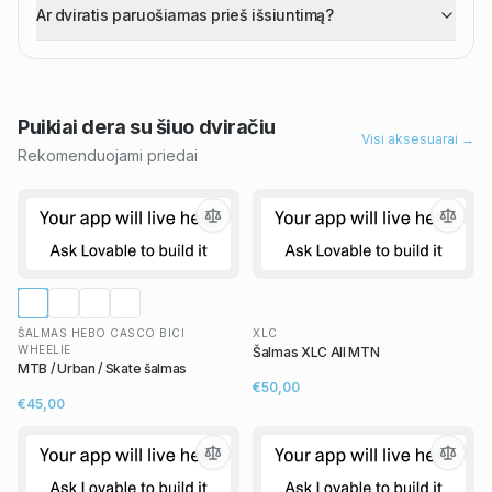
Ar dviratis paruošiamas prieš išsiuntimą?
Puikiai dera su šiuo
dviračiu
Visi aksesuarai →
Rekomenduojami priedai
ŠALMAS HEBO CASCO BICI
XLC
WHEELIE
Šalmas XLC All MTN
MTB / Urban / Skate šalmas
€50,00
€45,00