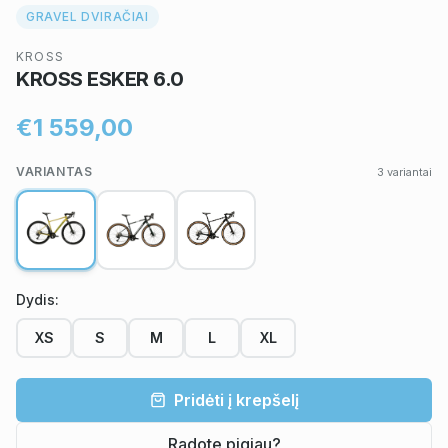
GRAVEL DVIRAČIAI
KROSS
KROSS ESKER 6.0
€1 559,00
VARIANTAS
3
variantai
Dydis
:
XS
S
M
L
XL
Pridėti į krepšelį
Radote pigiau?