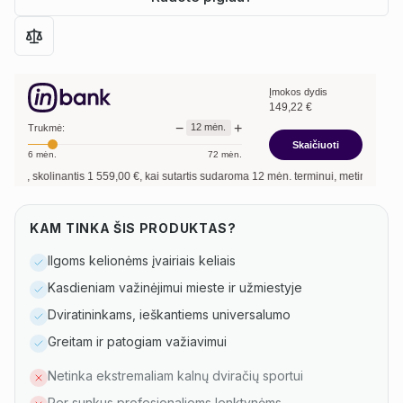
Įmokos dydis
149,22
€
−
+
12
mėn.
Trukmė:
Skaičiuoti
6
mėn.
72
mėn.
kolinantis
1 559,00
€, kai sutartis sudaroma
12
mėn. terminui, metinė palūkanų no
KAM TINKA ŠIS PRODUKTAS?
Ilgoms kelionėms įvairiais keliais
Kasdieniam važinėjimui mieste ir užmiestyje
Dviratininkams, ieškantiems universalumo
Greitam ir patogiam važiavimui
Netinka ekstremaliam kalnų dviračių sportui
Per sunkus profesionalioms lenktynėms