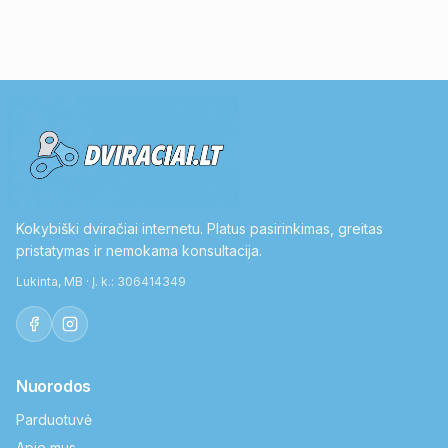
Kokybiški dviračiai internetu. Platus pasirinkimas, greitas
pristatymas ir nemokama konsultacija.
Lukinta, MB · Į. k.: 306414349
Nuorodos
Parduotuvė
Apie mus