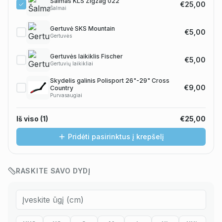
Šalmas KLS Zigzag 022
€25,00
Šalmai
Gertuvė SKS Mountain
€5,00
Gertuvės
Gertuvės laikiklis Fischer
€5,00
Gertuvių laikikliai
Skydelis galinis Polisport 26"-29" Cross
€9,00
Country
Purvasaugiai
Iš viso (
1
)
€25,00
Pridėti pasirinktus į krepšelį
RASKITE SAVO DYDĮ