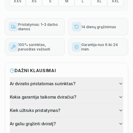
XXS
XS
S
M
L
XL
XXL
Pristatymas: 1–3 darbo
14 dienų grąžinimas
dienos
100% surinktas,
Garantija nuo 6 iki 24
paruoštas važiuoti
mėn.
DAŽNI KLAUSIMAI
Ar dviratis pristatomas surinktas?
Kokia garantija taikoma dviračiui?
Kiek užtruks pristatymas?
Ar galiu grąžinti dviratį?