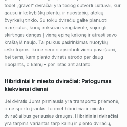
todėl „gravel“ dviračiai yra tiesiog sutverti Lietuvai, kur
gausu ir kokybiškų plentų, ir nuostabių, atokių
žvyrkelių tinklo. Su tokiu dviračiu galite planuoti
maršrutus, kurių anksčiau vengdavote, sujungti
skirtingas dangas į vieną epinę kelionę ir atrasti savo
kraštą iš naujo. Tai puikus pasirinkimas nuotykių
ieškotojams, kurie nenori apsiriboti vienu paviršiumi,
bei tiems, kam plento dviratis atrodo per daug
ribojantis, o kalnų – per lėtas ant asfalto.
Hibridiniai ir miesto dviračiai: Patogumas
kiekvienai dienai
Jei dviratis Jums pirmiausia yra transporto priemonė,
o ne sporto įrankis, tuomet hibridiniai ir miesto
dviračiai bus geriausias draugas.
Hibridiniai dviračiai
yra tarpinis variantas tarp kalnų ir plento dviračių,