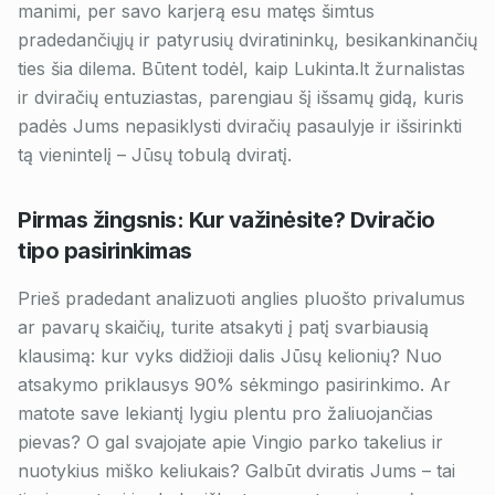
manimi, per savo karjerą esu matęs šimtus
pradedančiųjų ir patyrusių dviratininkų, besikankinančių
ties šia dilema. Būtent todėl, kaip Lukinta.lt žurnalistas
ir dviračių entuziastas, parengiau šį išsamų gidą, kuris
padės Jums nepasiklysti dviračių pasaulyje ir išsirinkti
tą vienintelį – Jūsų tobulą dviratį.
Pirmas žingsnis: Kur važinėsite? Dviračio
tipo pasirinkimas
Prieš pradedant analizuoti anglies pluošto privalumus
ar pavarų skaičių, turite atsakyti į patį svarbiausią
klausimą: kur vyks didžioji dalis Jūsų kelionių? Nuo
atsakymo priklausys 90% sėkmingo pasirinkimo. Ar
matote save lekiantį lygiu plentu pro žaliuojančias
pievas? O gal svajojate apie Vingio parko takelius ir
nuotykius miško keliukais? Galbūt dviratis Jums – tai