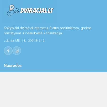
Kokybiški dviračiai internetu. Platus pasirinkimas, greitas
pristatymas ir nemokama konsultacija.
Lukinta, MB · Į. k.: 306414349
Nuorodos
Parduotuvė
Apie mus
Kontaktai
Išsimokėtinai
Pristatymas ir grąžinimas