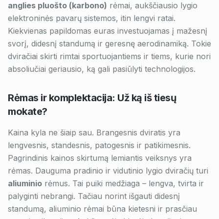
anglies pluošto (karbono)
rėmai, aukščiausio lygio
elektroninės pavarų sistemos, itin lengvi ratai.
Kiekvienas papildomas euras investuojamas į mažesnį
svorį, didesnį standumą ir geresnę aerodinamiką. Tokie
dviračiai skirti rimtai sportuojantiems ir tiems, kurie nori
absoliučiai geriausio, ką gali pasiūlyti technologijos.
Rėmas ir komplektacija: Už ką iš tiesų
mokate?
Kaina kyla ne šiaip sau. Brangesnis dviratis yra
lengvesnis, standesnis, patogesnis ir patikimesnis.
Pagrindinis kainos skirtumą lemiantis veiksnys yra
rėmas. Dauguma pradinio ir vidutinio lygio dviračių turi
aliuminio
rėmus. Tai puiki medžiaga – lengva, tvirta ir
palyginti nebrangi. Tačiau norint išgauti didesnį
standumą, aliuminio rėmai būna kietesni ir prasčiau