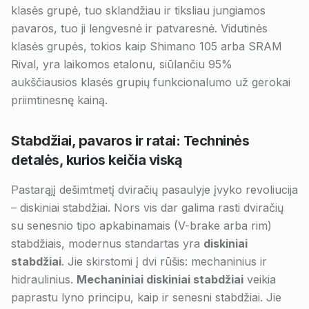
klasės grupė, tuo sklandžiau ir tiksliau jungiamos
pavaros, tuo ji lengvesnė ir patvaresnė. Vidutinės
klasės grupės, tokios kaip Shimano 105 arba SRAM
Rival, yra laikomos etalonu, siūlančiu 95%
aukščiausios klasės grupių funkcionalumo už gerokai
priimtinesnę kainą.
Stabdžiai, pavaros ir ratai: Techninės
detalės, kurios keičia viską
Pastarąjį dešimtmetį dviračių pasaulyje įvyko revoliucija
– diskiniai stabdžiai. Nors vis dar galima rasti dviračių
su senesnio tipo apkabinamais (V-brake arba rim)
stabdžiais, modernus standartas yra
diskiniai
stabdžiai
. Jie skirstomi į dvi rūšis: mechaninius ir
hidraulinius.
Mechaniniai diskiniai stabdžiai
veikia
paprastu lyno principu, kaip ir senesni stabdžiai. Jie