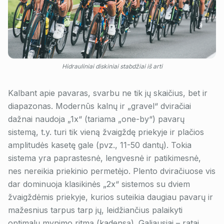
Hidrauliniai diskiniai stabdžiai iš arti
Kalbant apie pavaras, svarbu ne tik jų skaičius, bet ir
diapazonas. Modernūs kalnų ir „gravel“ dviračiai
dažnai naudoja „1x“ (tariama „one-by“) pavarų
sistemą, t.y. turi tik vieną žvaigždę priekyje ir plačios
amplitudės kasetę gale (pvz., 11-50 dantų). Tokia
sistema yra paprastesnė, lengvesnė ir patikimesnė,
nes nereikia priekinio permetėjo. Plento dviračiuose vis
dar dominuoja klasikinės „2x“ sistemos su dviem
žvaigždėmis priekyje, kurios suteikia daugiau pavarų ir
mažesnius tarpus tarp jų, leidžiančius palaikyti
optimalų mynimo ritmą (kadensą). Galiausiai – ratai.