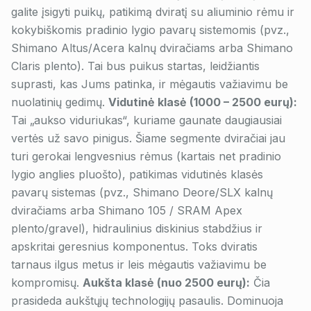
galite įsigyti puikų, patikimą dviratį su aliuminio rėmu ir
kokybiškomis pradinio lygio pavarų sistemomis (pvz.,
Shimano Altus/Acera kalnų dviračiams arba Shimano
Claris plento). Tai bus puikus startas, leidžiantis
suprasti, kas Jums patinka, ir mėgautis važiavimu be
nuolatinių gedimų.
Vidutinė klasė (1000 – 2500 eurų):
Tai „aukso viduriukas“, kuriame gaunate daugiausiai
vertės už savo pinigus. Šiame segmente dviračiai jau
turi gerokai lengvesnius rėmus (kartais net pradinio
lygio anglies pluošto), patikimas vidutinės klasės
pavarų sistemas (pvz., Shimano Deore/SLX kalnų
dviračiams arba Shimano 105 / SRAM Apex
plento/gravel), hidraulinius diskinius stabdžius ir
apskritai geresnius komponentus. Toks dviratis
tarnaus ilgus metus ir leis mėgautis važiavimu be
kompromisų.
Aukšta klasė (nuo 2500 eurų):
Čia
prasideda aukštųjų technologijų pasaulis. Dominuoja