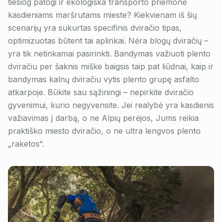
tiesiog patogi ir ekologiška transporto priemonė
kasdieniams maršrutams mieste? Kiekvienam iš šių
scenarijų yra sukurtas specifinis dviračio tipas,
optimizuotas būtent tai aplinkai. Nėra blogų dviračių –
yra tik netinkamai pasirinkti. Bandymas važiuoti plento
dviračiu per šaknis miške baigsis taip pat liūdnai, kaip ir
bandymas kalnų dviračiu vytis plento grupę asfalto
atkarpoje. Būkite sau sąžiningi – nepirkite dviračio
gyvenimui, kurio negyvensite. Jei realybė yra kasdienis
važiavimas į darbą, o ne Alpių perėjos, Jums reikia
praktiško miesto dviračio, o ne ultra lengvos plento
„raketos“.