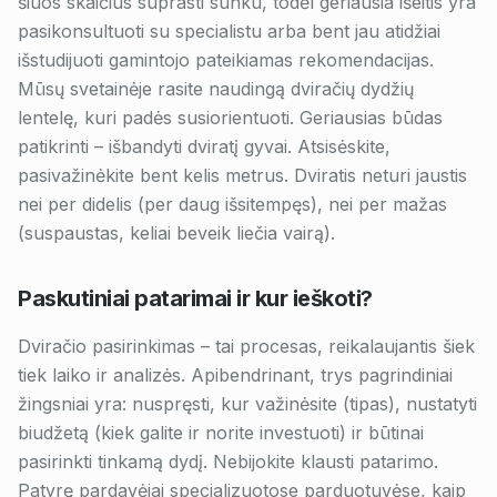
šiuos skaičius suprasti sunku, todėl geriausia išeitis yra
pasikonsultuoti su specialistu arba bent jau atidžiai
išstudijuoti gamintojo pateikiamas rekomendacijas.
Mūsų svetainėje rasite naudingą
dviračių dydžių
lentelę
, kuri padės susiorientuoti. Geriausias būdas
patikrinti – išbandyti dviratį gyvai. Atsisėskite,
pasivažinėkite bent kelis metrus. Dviratis neturi jaustis
nei per didelis (per daug išsitempęs), nei per mažas
(suspaustas, keliai beveik liečia vairą).
Paskutiniai patarimai ir kur ieškoti?
Dviračio pasirinkimas – tai procesas, reikalaujantis šiek
tiek laiko ir analizės. Apibendrinant, trys pagrindiniai
žingsniai yra: nuspręsti, kur važinėsite (tipas), nustatyti
biudžetą (kiek galite ir norite investuoti) ir būtinai
pasirinkti tinkamą dydį. Nebijokite klausti patarimo.
Patyrę pardavėjai specializuotose parduotuvėse, kaip