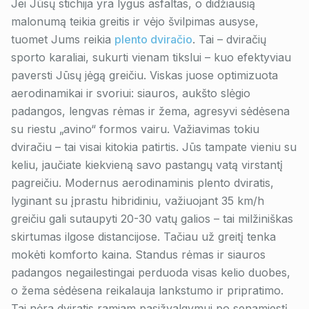
Jei Jūsų stichija yra lygus asfaltas, o didžiausią
malonumą teikia greitis ir vėjo švilpimas ausyse,
tuomet Jums reikia
plento dviračio
. Tai – dviračių
sporto karaliai, sukurti vienam tikslui – kuo efektyviau
paversti Jūsų jėgą greičiu. Viskas juose optimizuota
aerodinamikai ir svoriui: siauros, aukšto slėgio
padangos, lengvas rėmas ir žema, agresyvi sėdėsena
su riestu „avino“ formos vairu. Važiavimas tokiu
dviračiu – tai visai kitokia patirtis. Jūs tampate vieniu su
keliu, jaučiate kiekvieną savo pastangų vatą virstantį
pagreičiu. Modernus aerodinaminis plento dviratis,
lyginant su įprastu hibridiniu, važiuojant 35 km/h
greičiu gali sutaupyti 20-30 vatų galios – tai milžiniškas
skirtumas ilgose distancijose. Tačiau už greitį tenka
mokėti komforto kaina. Standus rėmas ir siauros
padangos negailestingai perduoda visas kelio duobes,
o žema sėdėsena reikalauja lankstumo ir pripratimo.
Tai nėra dviratis ramiam pasižvalgymui po senamiestį.