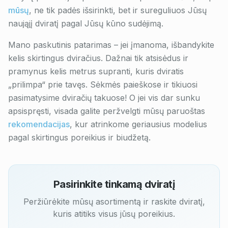
mūsų
, ne tik padės išsirinkti, bet ir sureguliuos Jūsų
naująjį dviratį pagal Jūsų kūno sudėjimą.
Mano paskutinis patarimas – jei įmanoma, išbandykite
kelis skirtingus dviračius. Dažnai tik atsisėdus ir
pramynus kelis metrus supranti, kuris dviratis
„prilimpa“ prie tavęs. Sėkmės paieškose ir tikiuosi
pasimatysime dviračių takuose! O jei vis dar sunku
apsispręsti, visada galite peržvelgti mūsų paruoštas
rekomendacijas
, kur atrinkome geriausius modelius
pagal skirtingus poreikius ir biudžetą.
Pasirinkite tinkamą dviratį
Peržiūrėkite mūsų asortimentą ir raskite dviratį,
kuris atitiks visus jūsų poreikius.