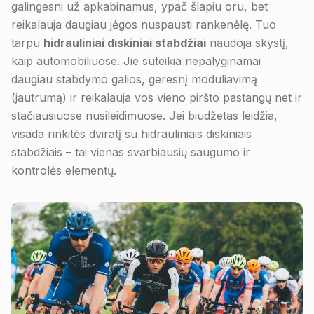
galingesni už apkabinamus, ypač šlapiu oru, bet
reikalauja daugiau jėgos nuspausti rankenėlę. Tuo
tarpu
hidrauliniai diskiniai stabdžiai
naudoja skystį,
kaip automobiliuose. Jie suteikia nepalyginamai
daugiau stabdymo galios, geresnį moduliavimą
(jautrumą) ir reikalauja vos vieno piršto pastangų net ir
stačiausiuose nusileidimuose. Jei biudžetas leidžia,
visada rinkitės dviratį su hidrauliniais diskiniais
stabdžiais – tai vienas svarbiausių saugumo ir
kontrolės elementų.