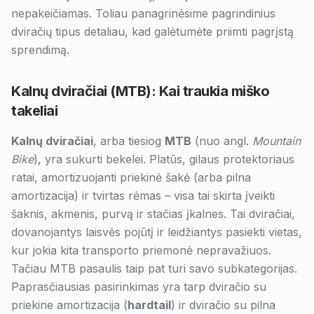
nepakeičiamas. Toliau panagrinėsime pagrindinius
dviračių tipus detaliau, kad galėtumėte priimti pagrįstą
sprendimą.
Kalnų dviračiai (MTB): Kai traukia miško
takeliai
Kalnų dviračiai
, arba tiesiog
MTB
(nuo angl.
Mountain
Bike
), yra sukurti bekelei. Platūs, gilaus protektoriaus
ratai, amortizuojanti priekinė šakė (arba pilna
amortizacija) ir tvirtas rėmas – visa tai skirta įveikti
šaknis, akmenis, purvą ir stačias įkalnes. Tai dviračiai,
dovanojantys laisvės pojūtį ir leidžiantys pasiekti vietas,
kur jokia kita transporto priemonė nepravažiuos.
Tačiau MTB pasaulis taip pat turi savo subkategorijas.
Paprasčiausias pasirinkimas yra tarp dviračio su
priekine amortizacija (
hardtail
) ir dviračio su pilna