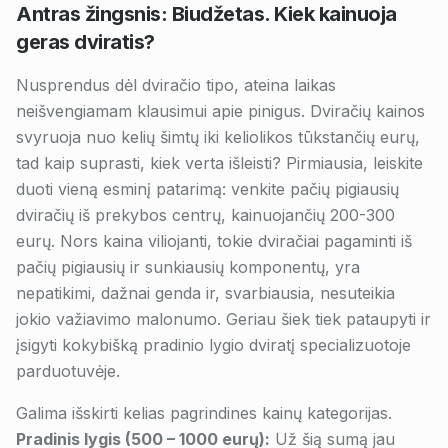
Antras žingsnis: Biudžetas. Kiek kainuoja
geras dviratis?
Nusprendus dėl dviračio tipo, ateina laikas
neišvengiamam klausimui apie pinigus. Dviračių kainos
svyruoja nuo kelių šimtų iki keliolikos tūkstančių eurų,
tad kaip suprasti, kiek verta išleisti? Pirmiausia, leiskite
duoti vieną esminį patarimą: venkite pačių pigiausių
dviračių iš prekybos centrų, kainuojančių 200-300
eurų. Nors kaina viliojanti, tokie dviračiai pagaminti iš
pačių pigiausių ir sunkiausių komponentų, yra
nepatikimi, dažnai genda ir, svarbiausia, nesuteikia
jokio važiavimo malonumo. Geriau šiek tiek pataupyti ir
įsigyti kokybišką pradinio lygio dviratį specializuotoje
parduotuvėje.
Galima išskirti kelias pagrindines kainų kategorijas.
Pradinis lygis (500 – 1000 eurų):
Už šią sumą jau