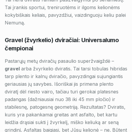
Tai įrankis sportui, treniruotėms ir ilgoms kelionėms
kokybiškais keliais, pavyzdžiui, vaizdinguoju keliu palei
Nemuną.
Gravel (žvyrkelio) dviračiai: Universalumo
čempionai
Pastarųjų metų dviračių pasaulio superžvaigždė –
gravel
arba žvyrkelio dviratis. Tai tarsi tobulas hibridas
tarp plento ir kalnų dviračio, pavyzdingai sujungiantis
geriausias jų savybes. Išoriškai jis primena plento
dviratį dėl riesto vairo, tačiau turi gerokai platesnes
padangas (dažniausiai nuo 38 iki 45 mm pločio) ir
stabilesnę, patogesnę geometriją. Rezultatas? Dviratis,
kuris yra pakankamai greitas ant asfalto, bet kartu
leidžia drąsiai sukti į žvyrkelį, miško keliuką ar seną
grindinį. Asfaltas baigiasi, bet Jūsų kelionė – ne. Būtent