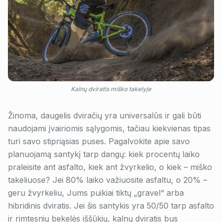
Kalnų dviratis miško takelyje
Žinoma, daugelis dviračių yra universalūs ir gali būti
naudojami įvairiomis sąlygomis, tačiau kiekvienas tipas
turi savo stipriąsias puses. Pagalvokite apie savo
planuojamą santykį tarp dangų: kiek procentų laiko
praleisite ant asfalto, kiek ant žvyrkelio, o kiek – miško
takeliuose? Jei 80% laiko važiuosite asfaltu, o 20% –
geru žvyrkeliu, Jums puikiai tiktų „gravel“ arba
hibridinis dviratis. Jei šis santykis yra 50/50 tarp asfalto
ir rimtesnių bekelės iššūkių, kalnų dviratis bus