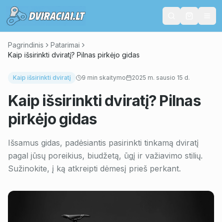
Pagrindinis
Patarimai
Kaip išsirinkti dviratį? Pilnas pirkėjo gidas
Kaip išsirinkti dviratį
9
min skaitymo
2025 m. sausio 15 d.
Kaip išsirinkti dviratį? Pilnas
pirkėjo gidas
Išsamus gidas, padėsiantis pasirinkti tinkamą dviratį
pagal jūsų poreikius, biudžetą, ūgį ir važiavimo stilių.
Sužinokite, į ką atkreipti dėmesį prieš perkant.