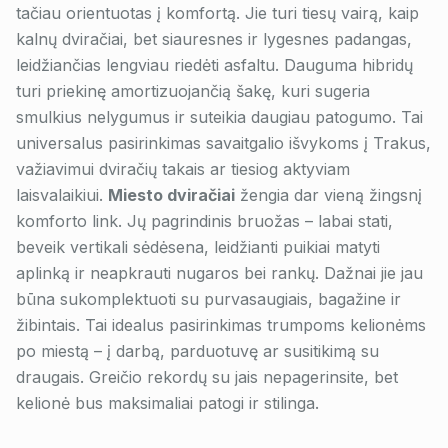
tačiau orientuotas į komfortą. Jie turi tiesų vairą, kaip
kalnų dviračiai, bet siauresnes ir lygesnes padangas,
leidžiančias lengviau riedėti asfaltu. Dauguma hibridų
turi priekinę amortizuojančią šakę, kuri sugeria
smulkius nelygumus ir suteikia daugiau patogumo. Tai
universalus pasirinkimas savaitgalio išvykoms į Trakus,
važiavimui dviračių takais ar tiesiog aktyviam
laisvalaikiui.
Miesto dviračiai
žengia dar vieną žingsnį
komforto link. Jų pagrindinis bruožas – labai stati,
beveik vertikali sėdėsena, leidžianti puikiai matyti
aplinką ir neapkrauti nugaros bei rankų. Dažnai jie jau
būna sukomplektuoti su purvasaugiais, bagažine ir
žibintais. Tai idealus pasirinkimas trumpoms kelionėms
po miestą – į darbą, parduotuvę ar susitikimą su
draugais. Greičio rekordų su jais nepagerinsite, bet
kelionė bus maksimaliai patogi ir stilinga.