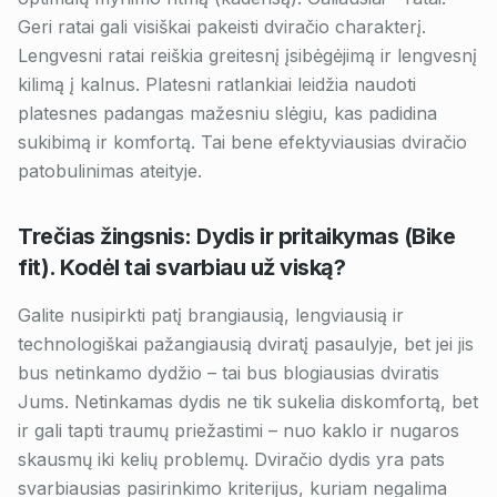
Geri ratai gali visiškai pakeisti dviračio charakterį.
Lengvesni ratai reiškia greitesnį įsibėgėjimą ir lengvesnį
kilimą į kalnus. Platesni ratlankiai leidžia naudoti
platesnes padangas mažesniu slėgiu, kas padidina
sukibimą ir komfortą. Tai bene efektyviausias dviračio
patobulinimas ateityje.
Trečias žingsnis: Dydis ir pritaikymas (Bike
fit). Kodėl tai svarbiau už viską?
Galite nusipirkti patį brangiausią, lengviausią ir
technologiškai pažangiausią dviratį pasaulyje, bet jei jis
bus netinkamo dydžio – tai bus blogiausias dviratis
Jums. Netinkamas dydis ne tik sukelia diskomfortą, bet
ir gali tapti traumų priežastimi – nuo kaklo ir nugaros
skausmų iki kelių problemų. Dviračio dydis yra pats
svarbiausias pasirinkimo kriterijus, kuriam negalima