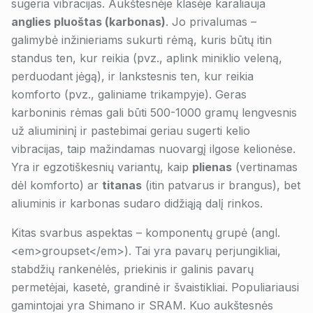
sugeria vibracijas. Aukštesnėje klasėje karaliauja
anglies pluoštas (karbonas)
. Jo privalumas –
galimybė inžinieriams sukurti rėmą, kuris būtų itin
standus ten, kur reikia (pvz., aplink miniklio veleną,
perduodant jėgą), ir lankstesnis ten, kur reikia
komforto (pvz., galiniame trikampyje). Geras
karboninis rėmas gali būti 500-1000 gramų lengvesnis
už aliumininį ir pastebimai geriau sugerti kelio
vibracijas, taip mažindamas nuovargį ilgose kelionėse.
Yra ir egzotiškesnių variantų, kaip
plienas
(vertinamas
dėl komforto) ar
titanas
(itin patvarus ir brangus), bet
aliuminis ir karbonas sudaro didžiąją dalį rinkos.
Kitas svarbus aspektas – komponentų grupė (angl.
<em>groupset</em>). Tai yra pavarų perjungikliai,
stabdžių rankenėlės, priekinis ir galinis pavarų
permetėjai, kasetė, grandinė ir švaistikliai. Populiariausi
gamintojai yra Shimano ir SRAM. Kuo aukštesnės