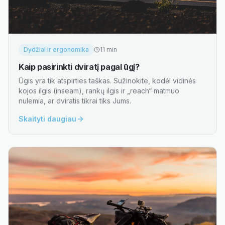
Dydžiai ir ergonomika
11
min
Kaip pasirinkti dviratį pagal ūgį?
Ūgis yra tik atspirties taškas. Sužinokite, kodėl vidinės
kojos ilgis (inseam), rankų ilgis ir „reach“ matmuo
nulemia, ar dviratis tikrai tiks Jums.
Skaityti daugiau