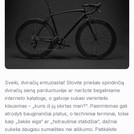
Sveiki, dviračių entuziastai! Stovite priešais spindinčią
dviračių sieną parduotuvėje ar naršote begaliniame
interneto kataloge, o galvoje sukasi vienintelis
klausimas – „kuris iš jų skirtas man?“. Pasirinkimas gali
atrodyti bauginančiai platus, o techniniai terminai, tokie
kaip „šakės eiga“ ar „hidrauliniai stabdžiai“, dažnai
sukelia daugiau sumaišties nei aiškumo. Patikėkite