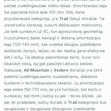
pačiais sudėtingiausiais miško takais. Amortizacijos eiga
čia paprastai būna apie 100 mm. Kita, bene
populiariausia kategorija, yra
Trail
(takų) dviračiai. Tai
universalūs kareiviai, sukurti didžiausiam malonumui.
Jie kiek sunkesni už XC, turi agresyvesnę geometriją
(nuožulnesnį šakės kampą) ir didesnę amortizacijos
eigą (120-140 mm), kas suteikia daugiau pasitikėjimo
leidžiantis žemyn, tačiau vis dar leidžia gana efektyviai
kilti į viršų. Tai idealus pasirinkimas tiems, kurie nori
išbandyti viską, ką gali pasiūlyti Lietuvos bekelė.
Galiausiai,
All-Mountain
ir
Enduro
dviračiai yra skirti
patiems sudėtingiausiems nusileidimams, dideliems
šuoliams ir techniškiausiems takams. Jų amortizacijos
eiga siekia 150-170 mm, jie yra tvirčiausi, bet kartu ir
sunkiausi, tad minti į kalną su jais – tikras iššūkis. Jei
dar tik pradedate,
kalnų dviratis
iš
Trail
kategorijos bus
saugiausias ir daugiausiai džiaugsmo suteiksiantis