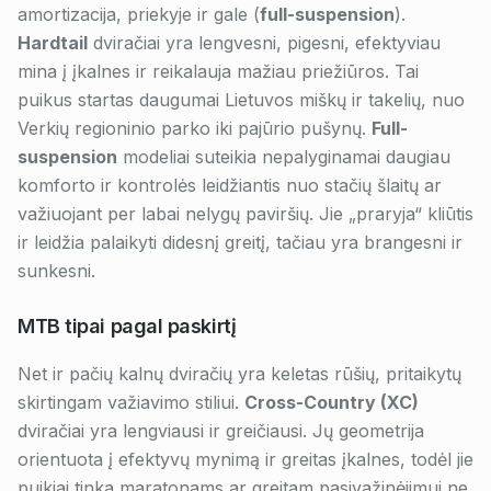
amortizacija, priekyje ir gale (
full-suspension
).
Hardtail
dviračiai yra lengvesni, pigesni, efektyviau
mina į įkalnes ir reikalauja mažiau priežiūros. Tai
puikus startas daugumai Lietuvos miškų ir takelių, nuo
Verkių regioninio parko iki pajūrio pušynų.
Full-
suspension
modeliai suteikia nepalyginamai daugiau
komforto ir kontrolės leidžiantis nuo stačių šlaitų ar
važiuojant per labai nelygų paviršių. Jie „praryja“ kliūtis
ir leidžia palaikyti didesnį greitį, tačiau yra brangesni ir
sunkesni.
MTB tipai pagal paskirtį
Net ir pačių kalnų dviračių yra keletas rūšių, pritaikytų
skirtingam važiavimo stiliui.
Cross-Country (XC)
dviračiai yra lengviausi ir greičiausi. Jų geometrija
orientuota į efektyvų mynimą ir greitas įkalnes, todėl jie
puikiai tinka maratonams ar greitam pasivažinėjimui ne