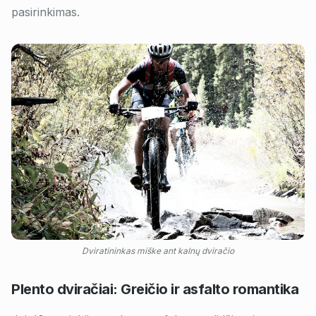
pasirinkimas.
Dviratininkas miške ant kalnų dviračio
Plento dviračiai: Greičio ir asfalto romantika