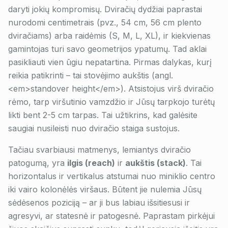
daryti jokių kompromisų. Dviračių dydžiai paprastai
nurodomi centimetrais (pvz., 54 cm, 56 cm plento
dviračiams) arba raidėmis (S, M, L, XL), ir kiekvienas
gamintojas turi savo geometrijos ypatumų. Tad aklai
pasikliauti vien ūgiu nepatartina. Pirmas dalykas, kurį
reikia patikrinti – tai stovėjimo aukštis (angl.
<em>standover height</em>). Atsistojus virš dviračio
rėmo, tarp viršutinio vamzdžio ir Jūsų tarpkojo turėtų
likti bent 2-5 cm tarpas. Tai užtikrins, kad galėsite
saugiai nusileisti nuo dviračio staiga sustojus.
Tačiau svarbiausi matmenys, lemiantys dviračio
patogumą, yra
ilgis (reach)
ir
aukštis (stack)
. Tai
horizontalus ir vertikalus atstumai nuo miniklio centro
iki vairo kolonėlės viršaus. Būtent jie nulemia Jūsų
sėdėsenos poziciją – ar ji bus labiau išsitiesusi ir
agresyvi, ar statesnė ir patogesnė. Paprastam pirkėjui