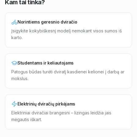
Kam tai tinka?
Norintiems geresnio dviračio
Įsigykite kokybiškesnį modelį nemokant visos sumos iš
karto.
Studentams ir keliautojams
Patogus būdas turėti dviratį kasdienei kelionei į darbą ar
mokslus.
Elektrinių dviračių pirkėjams
Elektriniai dviračiai brangesni – lizingas leidžia jais
mėgautis iškart.