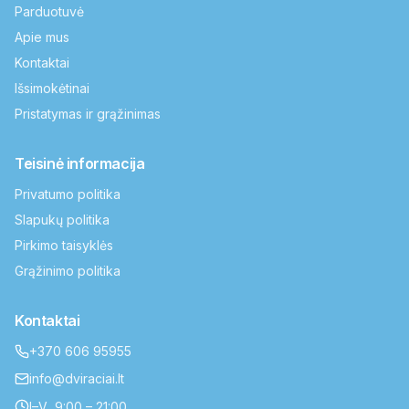
Parduotuvė
Apie mus
Kontaktai
Išsimokėtinai
Pristatymas ir grąžinimas
Teisinė informacija
Privatumo politika
Slapukų politika
Pirkimo taisyklės
Grąžinimo politika
Kontaktai
+370 606 95955
info@dviraciai.lt
I–V 9:00 – 21:00