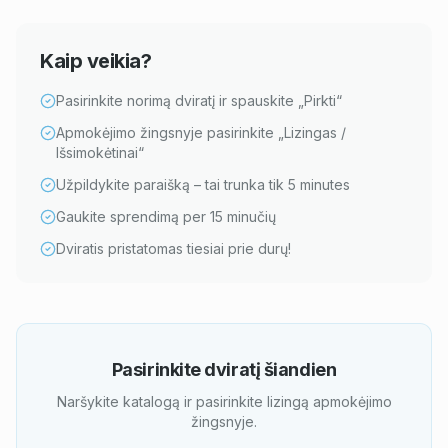
Kaip veikia?
Pasirinkite norimą dviratį ir spauskite „Pirkti“
Apmokėjimo žingsnyje pasirinkite „Lizingas /
Išsimokėtinai“
Užpildykite paraišką – tai trunka tik 5 minutes
Gaukite sprendimą per 15 minučių
Dviratis pristatomas tiesiai prie durų!
Pasirinkite dviratį šiandien
Naršykite katalogą ir pasirinkite lizingą apmokėjimo
žingsnyje.