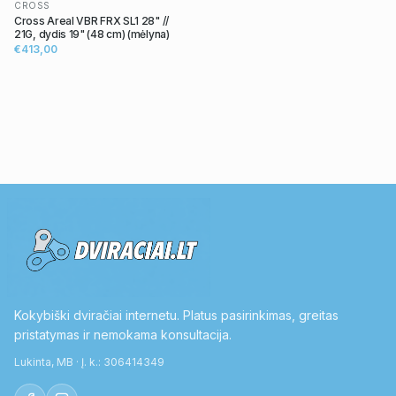
CROSS
Cross Areal VBR FRX SL1 28" //
21G, dydis 19" (48 cm) (mėlyna)
€413,00
Kokybiški dviračiai internetu. Platus pasirinkimas, greitas
pristatymas ir nemokama konsultacija.
Lukinta, MB · Į. k.: 306414349