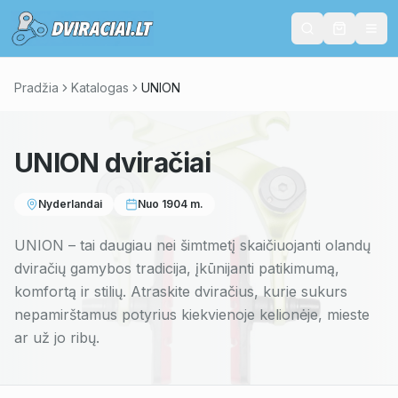
Pradžia
Katalogas
UNION
UNION
dviračiai
Nyderlandai
Nuo
1904
m.
UNION – tai daugiau nei šimtmetį skaičiuojanti olandų
dviračių gamybos tradicija, įkūnijanti patikimumą,
komfortą ir stilių. Atraskite dviračius, kurie sukurs
nepamirštamus potyrius kiekvienoje kelionėje, mieste
ar už jo ribų.