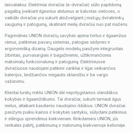
laisvalaikiui. Elektriniai dviračiai (e-dviračiai) siūlo papildomą
pagalbą įveikiant ilgesnius atstumus ar kalvotas vietoves, o
vaikiški dviračiai yra sukurti atsižvelgiant į mažųjų dviratininkų
saugumą ir patogumą, skatinant meilę dviračiui nuo pat mažens.
Pagrindinės UNION dviračių savybės apima tvirtus ir ilgaamžius
rėmus, patikimas pavarų sistemas, patogias sėdynes ir
ergonomišką dizainą. Daugelis modelių pasižymi integruotais
žibintais, purvasargiais ir bagažinėmis, užtikrinančiomis
maksimalų funkcionalumą ir patogumą. Elektriniuose
dviračiuose naudojami patikimi varikliai ir ilgai veikiančios
baterijos, leidžiančios mėgautis sklandžiu ir be vargo
važiavimu.
Klientai turėtų rinktis UNION dėl neprilygstamos olandiškos
kokybės ir ilgaamžiškumo. Tai dviračiai, sukurti tarnauti ilgus
metus, atlaikant kasdienio naudojimo iššūkius. UNION dviračiai
pasižymi puikiu kainos ir kokybės santykiu, siūlydami patikimus
ir stilingus sprendimus kiekvienam. Rinkdamiesi UNION, jūs
renkatės patirtį, patikimumą ir malonumą kiekvienoje kelionėje.