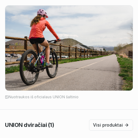
Nuotraukos iš oficialaus
UNION
šaltinio
UNION
dviračiai
(1)
Visi produktai