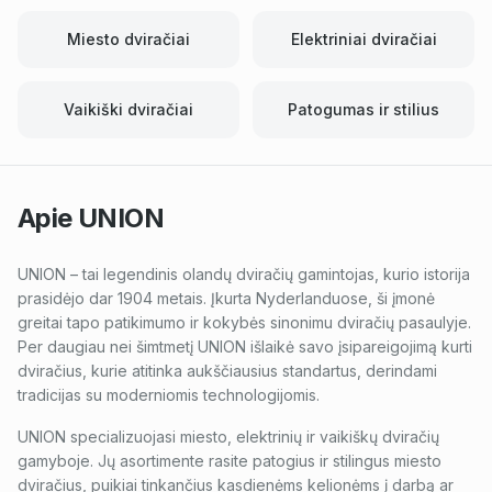
Miesto dviračiai
Elektriniai dviračiai
Vaikiški dviračiai
Patogumas ir stilius
Apie
UNION
UNION – tai legendinis olandų dviračių gamintojas, kurio istorija
prasidėjo dar 1904 metais. Įkurta Nyderlanduose, ši įmonė
greitai tapo patikimumo ir kokybės sinonimu dviračių pasaulyje.
Per daugiau nei šimtmetį UNION išlaikė savo įsipareigojimą kurti
dviračius, kurie atitinka aukščiausius standartus, derindami
tradicijas su moderniomis technologijomis.
UNION specializuojasi miesto, elektrinių ir vaikiškų dviračių
gamyboje. Jų asortimente rasite patogius ir stilingus miesto
dviračius, puikiai tinkančius kasdienėms kelionėms į darbą ar