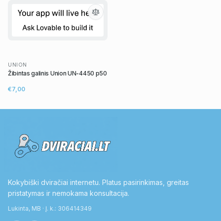
UNION
Žibintas galinis Union UN-4450 p50
€7,00
Kokybiški dviračiai internetu. Platus pasirinkimas, greitas
pristatymas ir nemokama konsultacija.
Lukinta, MB · Į. k.: 306414349