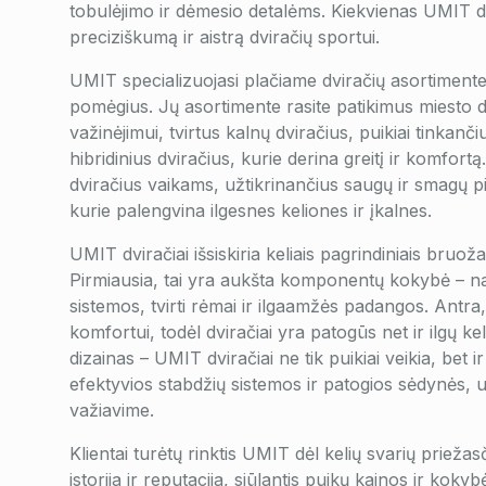
tobulėjimo ir dėmesio detalėms. Kiekvienas UMIT dvir
preciziškumą ir aistrą dviračių sportui.
UMIT specializuojasi plačiame dviračių asortimente, 
pomėgius. Jų asortimente rasite patikimus miesto d
važinėjimui, tvirtus kalnų dviračius, puikiai tinkanč
hibridinius dviračius, kurie derina greitį ir komfort
dviračius vaikams, užtikrinančius saugų ir smagų pir
kurie palengvina ilgesnes keliones ir įkalnes.
UMIT dviračiai išsiskiria keliais pagrindiniais bruož
Pirmiausia, tai yra aukšta komponentų kokybė – 
sistemos, tvirti rėmai ir ilgaamžės padangos. Antr
komfortui, todėl dviračiai yra patogūs net ir ilgų k
dizainas – UMIT dviračiai ne tik puikiai veikia, bet ir
efektyvios stabdžių sistemos ir patogios sėdynės,
važiavime.
Klientai turėtų rinktis UMIT dėl kelių svarių priežas
istorija ir reputacija, siūlantis puikų kainos ir koky