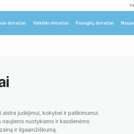
Pa
niai dviračiai
Vaikiški dviračiai
Paauglių dviračiai
Nauja
ai
i aistra judėjimui, kokybei ir patikimumui.
jus naujiems nuotykiams ir kasdienėms
ainą ir ilgaamžiškumą.