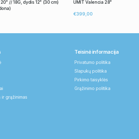
0" // 18G, dydis 12" (30 cm)
UMIT Valencia 28"
dona)
€399,00
s
Teisinė informacija
ė
Privatumo politika
Slapukų politika
Pirkimo taisyklės
ai
Grąžinimo politika
 ir grąžinimas