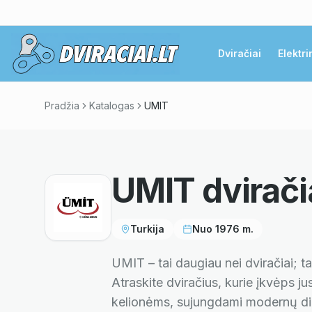
Dviračiai
Elektri
Pradžia
Katalogas
UMIT
UMIT
dvirači
Turkija
Nuo
1976
m.
UMIT – tai daugiau nei dviračiai; ta
Atraskite dviračius, kurie įkvėps 
kelionėms, sujungdami modernų diz