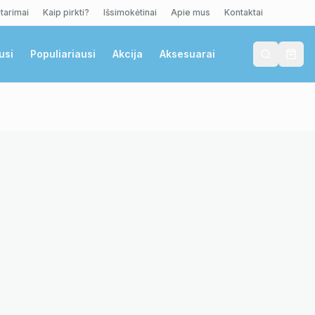
tarimai
Kaip pirkti?
Išsimokėtinai
Apie mus
Kontaktai
usi
Populiariausi
Akcija
Aksesuarai