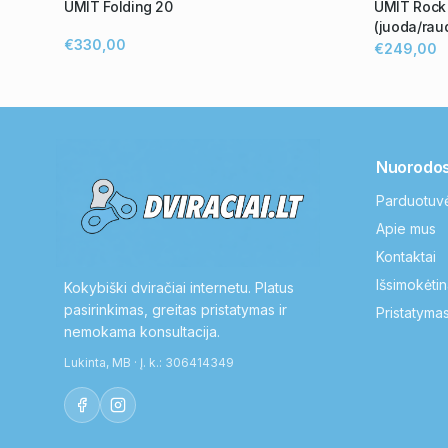
UMIT Folding 20
UMIT Rock 2
(juoda/rau
€330,00
€249,00
Nuorodo
Parduotuv
Apie mus
Kontaktai
Išsimokėtin
Kokybiški dviračiai internetu. Platus
pasirinkimas, greitas pristatymas ir
Pristatymas
nemokama konsultacija.
Lukinta, MB · Į. k.: 306414349