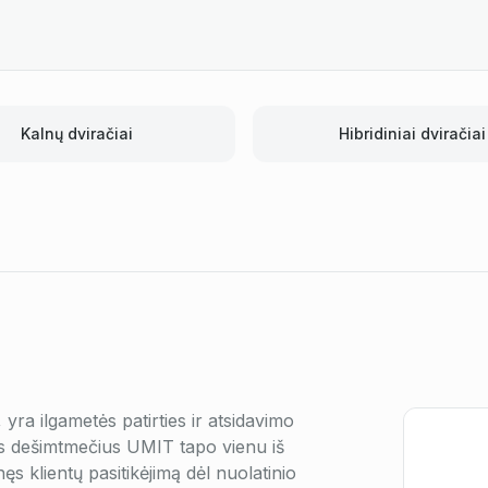
Kalnų dviračiai
Hibridiniai dviračiai
ra ilgametės patirties ir atsidavimo
is dešimtmečius UMIT tapo vienu iš
ęs klientų pasitikėjimą dėl nuolatinio