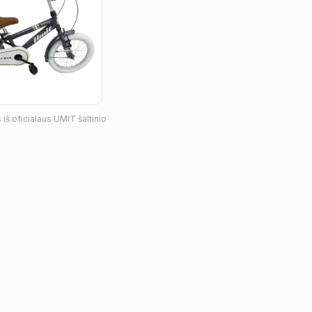
iš oficialaus
UMIT
šaltinio