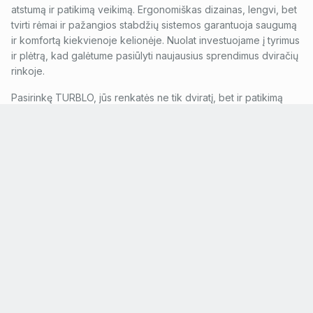
atstumą ir patikimą veikimą. Ergonomiškas dizainas, lengvi, bet
tvirti rėmai ir pažangios stabdžių sistemos garantuoja saugumą
ir komfortą kiekvienoje kelionėje. Nuolat investuojame į tyrimus
ir plėtrą, kad galėtume pasiūlyti naujausius sprendimus dviračių
rinkoje.
Pasirinkę TURBLO, jūs renkatės ne tik dviratį, bet ir patikimą
partnerį savo kelionėse. Mūsų prekės ženklas yra kokybės,
patikimumo ir inovacijų garantas. Mes tikime, kad kiekvienas
dviratininkas nusipelno geriausio, todėl stengiamės sukurti
dviračius, kurie įkvėptų ir džiugintų. Nesvarbu, ar esate patyręs
sportininkas, ar tiesiog ieškote patogios transporto priemonės
kasdieniam naudojimui, TURBLO turi jums tinkamą sprendimą.
Prisijunkite prie TURBLO šeimos ir patirkite dviračių sporto
džiaugsmą iš naujo!