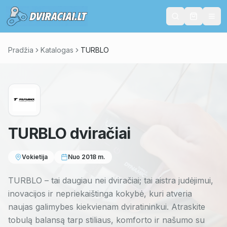
Pradžia
Katalogas
TURBLO
TURBLO
dviračiai
Vokietija
Nuo
2018
m.
TURBLO – tai daugiau nei dviračiai; tai aistra judėjimui,
inovacijos ir nepriekaištinga kokybė, kuri atveria
naujas galimybes kiekvienam dviratininkui. Atraskite
tobulą balansą tarp stiliaus, komforto ir našumo su