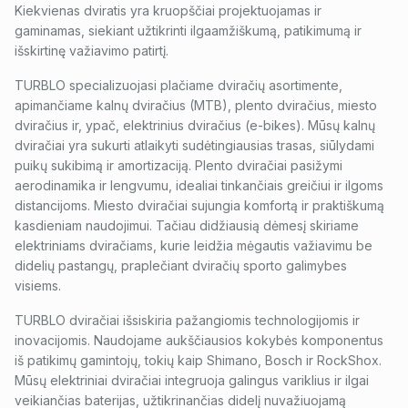
Kiekvienas dviratis yra kruopščiai projektuojamas ir
gaminamas, siekiant užtikrinti ilgaamžiškumą, patikimumą ir
išskirtinę važiavimo patirtį.
TURBLO specializuojasi plačiame dviračių asortimente,
apimančiame kalnų dviračius (MTB), plento dviračius, miesto
dviračius ir, ypač, elektrinius dviračius (e-bikes). Mūsų kalnų
dviračiai yra sukurti atlaikyti sudėtingiausias trasas, siūlydami
puikų sukibimą ir amortizaciją. Plento dviračiai pasižymi
aerodinamika ir lengvumu, idealiai tinkančiais greičiui ir ilgoms
distancijoms. Miesto dviračiai sujungia komfortą ir praktiškumą
kasdieniam naudojimui. Tačiau didžiausią dėmesį skiriame
elektriniams dviračiams, kurie leidžia mėgautis važiavimu be
didelių pastangų, praplečiant dviračių sporto galimybes
visiems.
TURBLO dviračiai išsiskiria pažangiomis technologijomis ir
inovacijomis. Naudojame aukščiausios kokybės komponentus
iš patikimų gamintojų, tokių kaip Shimano, Bosch ir RockShox.
Mūsų elektriniai dviračiai integruoja galingus variklius ir ilgai
veikiančias baterijas, užtikrinančias didelį nuvažiuojamą