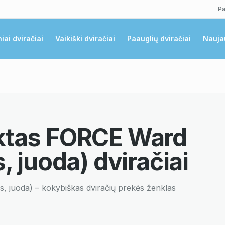
Pa
niai dviračiai
Vaikiški dviračiai
Paauglių dviračiai
Nauja
ktas FORCE Ward
, juoda)
dviračiai
s, juoda)
– kokybiškas dviračių prekės ženklas