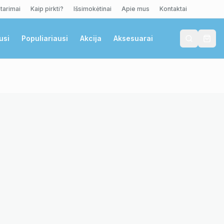
tarimai
Kaip pirkti?
Išsimokėtinai
Apie mus
Kontaktai
usi
Populiariausi
Akcija
Aksesuarai