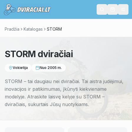
Pradžia
Katalogas
STORM
STORM
dviračiai
Vokietija
Nuo
2005
m.
STORM – tai daugiau nei dviračiai. Tai aistra judėjimui,
inovacijos ir patikimumas, įkūnyti kiekviename
modelyje. Atraskite laisvę kelyje su STORM –
dviračiais, sukurtais Jūsų nuotykiams.