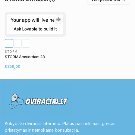
STORM
STORM Amsterdam 28
€359,00
Kokybiški dviračiai internetu. Platus pasirinkimas, greitas
pristatymas ir nemokama konsultacija.