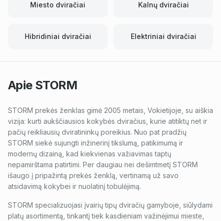
Miesto dviračiai
Kalnų dviračiai
Hibridiniai dviračiai
Elektriniai dviračiai
Apie
STORM
STORM prekės ženklas gimė 2005 metais, Vokietijoje, su aiškia
vizija: kurti aukščiausios kokybės dviračius, kurie atitiktų net ir
pačių reikliausių dviratininkų poreikius. Nuo pat pradžių
STORM siekė sujungti inžinerinį tikslumą, patikimumą ir
modernų dizainą, kad kiekvienas važiavimas taptų
nepamirštama patirtimi. Per daugiau nei dešimtmetį STORM
išaugo į pripažintą prekės ženklą, vertinamą už savo
atsidavimą kokybei ir nuolatinį tobulėjimą.
STORM specializuojasi įvairių tipų dviračių gamyboje, siūlydami
platų asortimentą, tinkantį tiek kasdieniam važinėjimui mieste,