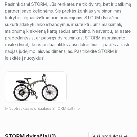
Pasirinkdami STORM, Jūs renkatės ne tik dviratį, bet ir patikimą
partnerį savo kelionėms. Šis prekės ženklas yra sinonimas
kokybei, ilgaamžiškumui ir inovacijoms. STORM dviračiai
sukurti atlaikyti laiko išbandymus ir suteikti Jums maksimalų
malonumą kiekvieną kartą sėdus ant balno. Nesvarbu, ar esate
pradedantysis, ar patyręs dviratininkas, STORM asortimente
rasite dviratį, kuris puikiai atitiks Jūsų lūkesčius ir padės atrasti
naujas judėjimo laisvės dimensijas. Pasitikėkite STORM ir
leiskitės į nuotykius!
Nuotraukos iš oficialaus
STORM
šaltinio
STORM
dviračiai
(1)
Visi produktai