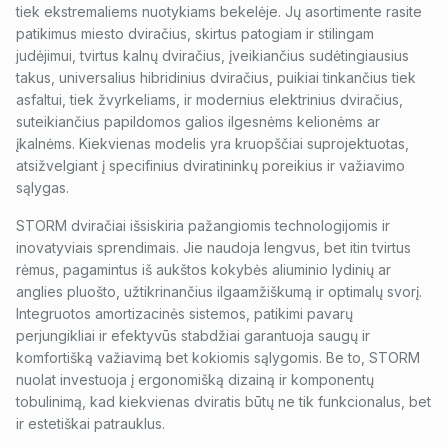
tiek ekstremaliems nuotykiams bekelėje. Jų asortimente rasite
patikimus miesto dviračius, skirtus patogiam ir stilingam
judėjimui, tvirtus kalnų dviračius, įveikiančius sudėtingiausius
takus, universalius hibridinius dviračius, puikiai tinkančius tiek
asfaltui, tiek žvyrkeliams, ir modernius elektrinius dviračius,
suteikiančius papildomos galios ilgesnėms kelionėms ar
įkalnėms. Kiekvienas modelis yra kruopščiai suprojektuotas,
atsižvelgiant į specifinius dviratininkų poreikius ir važiavimo
sąlygas.
STORM dviračiai išsiskiria pažangiomis technologijomis ir
inovatyviais sprendimais. Jie naudoja lengvus, bet itin tvirtus
rėmus, pagamintus iš aukštos kokybės aliuminio lydinių ar
anglies pluošto, užtikrinančius ilgaamžiškumą ir optimalų svorį.
Integruotos amortizacinės sistemos, patikimi pavarų
perjungikliai ir efektyvūs stabdžiai garantuoja saugų ir
komfortišką važiavimą bet kokiomis sąlygomis. Be to, STORM
nuolat investuoja į ergonomišką dizainą ir komponentų
tobulinimą, kad kiekvienas dviratis būtų ne tik funkcionalus, bet
ir estetiškai patrauklus.