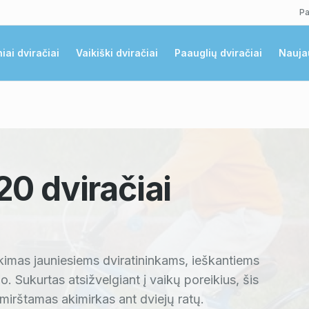
Pa
niai dviračiai
Vaikiški dviračiai
Paauglių dviračiai
Nauja
 20
dviračiai
nkimas jauniesiems dviratininkams, ieškantiems
io. Sukurtas atsižvelgiant į vaikų poreikius, šis
mirštamas akimirkas ant dviejų ratų.