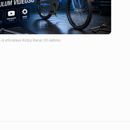
iš oficialaus
Kidzy Racer 20
šaltinio