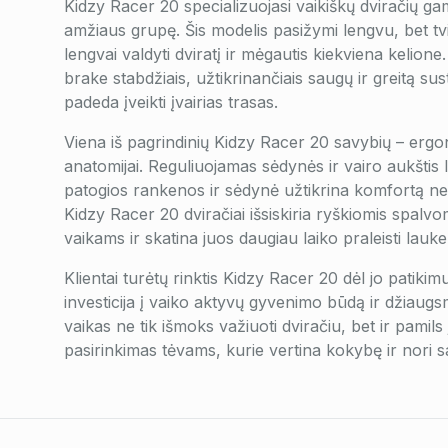
Kidzy Racer 20 specializuojasi vaikiškų dviračių g
amžiaus grupę. Šis modelis pasižymi lengvu, bet tvi
lengvai valdyti dviratį ir mėgautis kiekviena kelion
brake stabdžiais, užtikrinančiais saugų ir greitą su
padeda įveikti įvairias trasas.
Viena iš pagrindinių Kidzy Racer 20 savybių – ergon
anatomijai. Reguliuojamas sėdynės ir vairo aukštis l
patogios rankenos ir sėdynė užtikrina komfortą net 
Kidzy Racer 20 dviračiai išsiskiria ryškiomis spalvo
vaikams ir skatina juos daugiau laiko praleisti lauke
Klientai turėtų rinktis Kidzy Racer 20 dėl jo patik
investicija į vaiko aktyvų gyvenimo būdą ir džiaug
vaikas ne tik išmoks važiuoti dviračiu, bet ir pamil
pasirinkimas tėvams, kurie vertina kokybę ir nori sa