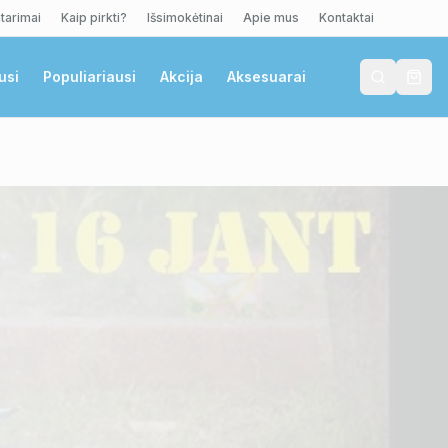
tarimai
Kaip pirkti?
Išsimokėtinai
Apie mus
Kontaktai
usi
Populiariausi
Akcija
Aksesuarai