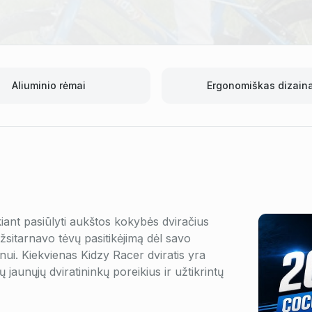
Aliuminio rėmai
Ergonomiškas dizain
iant pasiūlyti aukštos kokybės dviračius
žsitarnavo tėvų pasitikėjimą dėl savo
ui. Kiekvienas Kidzy Racer dviratis yra
 jaunųjų dviratininkų poreikius ir užtikrintų