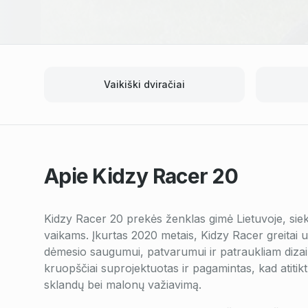
Vaikiški dviračiai
Apie
Kidzy Racer 20
Kidzy Racer 20 prekės ženklas gimė Lietuvoje, siek
vaikams. Įkurtas 2020 metais, Kidzy Racer greitai u
dėmesio saugumui, patvarumui ir patraukliam dizain
kruopščiai suprojektuotas ir pagamintas, kad atitiktų
sklandų bei malonų važiavimą.