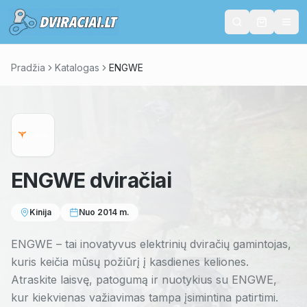
Pradžia
Katalogas
ENGWE
ENGWE
dviračiai
Kinija
Nuo
2014
m.
ENGWE – tai inovatyvus elektrinių dviračių gamintojas,
kuris keičia mūsų požiūrį į kasdienes keliones.
Atraskite laisvę, patogumą ir nuotykius su ENGWE,
kur kiekvienas važiavimas tampa įsimintina patirtimi.