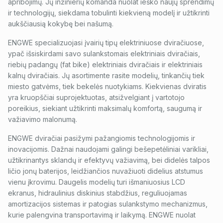
apribojimų. Jų inžinierių komanda nuolat ieško naujų sprendimų
ir technologijų, siekdama tobulinti kiekvieną modelį ir užtikrinti
aukščiausią kokybę bei našumą.
ENGWE specializuojasi įvairių tipų elektriniuose dviračiuose,
ypač išsiskirdami savo sulankstomais elektriniais dviračiais,
riebių padangų (fat bike) elektriniais dviračiais ir elektriniais
kalnų dviračiais. Jų asortimente rasite modelių, tinkančių tiek
miesto gatvėms, tiek bekelės nuotykiams. Kiekvienas dviratis
yra kruopščiai suprojektuotas, atsižvelgiant į vartotojo
poreikius, siekiant užtikrinti maksimalų komfortą, saugumą ir
važiavimo malonumą.
ENGWE dviračiai pasižymi pažangiomis technologijomis ir
inovacijomis. Dažnai naudojami galingi bešepetėliniai varikliai,
užtikrinantys sklandų ir efektyvų važiavimą, bei didelės talpos
ličio jonų baterijos, leidžiančios nuvažiuoti didelius atstumus
vienu įkrovimu. Daugelis modelių turi išmaniuosius LCD
ekranus, hidraulinius diskinius stabdžius, reguliuojamas
amortizacijos sistemas ir patogias sulankstymo mechanizmus,
kurie palengvina transportavimą ir laikymą. ENGWE nuolat