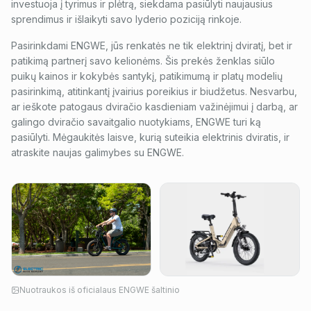
investuoja į tyrimus ir plėtrą, siekdama pasiūlyti naujausius
sprendimus ir išlaikyti savo lyderio poziciją rinkoje.
Pasirinkdami ENGWE, jūs renkatės ne tik elektrinį dviratį, bet ir
patikimą partnerį savo kelionėms. Šis prekės ženklas siūlo
puikų kainos ir kokybės santykį, patikimumą ir platų modelių
pasirinkimą, atitinkantį įvairius poreikius ir biudžetus. Nesvarbu,
ar ieškote patogaus dviračio kasdieniam važinėjimui į darbą, ar
galingo dviračio savaitgalio nuotykiams, ENGWE turi ką
pasiūlyti. Mėgaukitės laisve, kurią suteikia elektrinis dviratis, ir
atraskite naujas galimybes su ENGWE.
Nuotraukos iš oficialaus
ENGWE
šaltinio