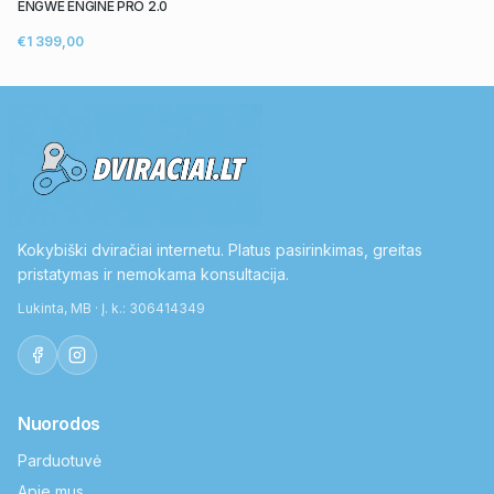
ENGWE ENGINE PRO 2.0
€1 399,00
Kokybiški dviračiai internetu. Platus pasirinkimas, greitas
pristatymas ir nemokama konsultacija.
Lukinta, MB · Į. k.: 306414349
Nuorodos
Parduotuvė
Apie mus