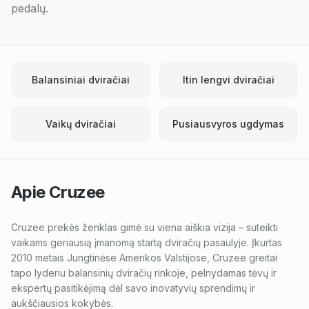
pedalų.
Balansiniai dviračiai
Itin lengvi dviračiai
Vaikų dviračiai
Pusiausvyros ugdymas
Apie
Cruzee
Cruzee prekės ženklas gimė su viena aiškia vizija – suteikti
vaikams geriausią įmanomą startą dviračių pasaulyje. Įkurtas
2010 metais Jungtinėse Amerikos Valstijose, Cruzee greitai
tapo lyderiu balansinių dviračių rinkoje, pelnydamas tėvų ir
ekspertų pasitikėjimą dėl savo inovatyvių sprendimų ir
aukščiausios kokybės.