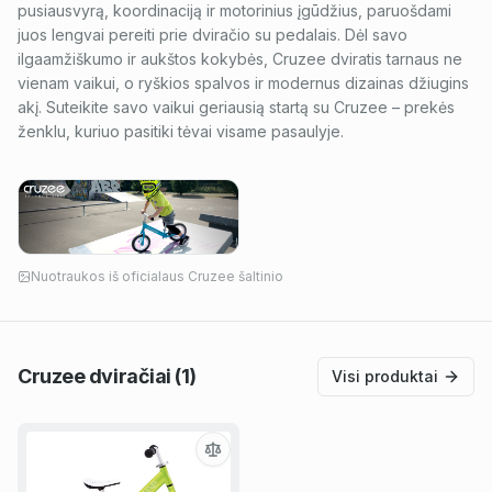
pusiausvyrą, koordinaciją ir motorinius įgūdžius, paruošdami
juos lengvai pereiti prie dviračio su pedalais. Dėl savo
ilgaamžiškumo ir aukštos kokybės, Cruzee dviratis tarnaus ne
vienam vaikui, o ryškios spalvos ir modernus dizainas džiugins
akį. Suteikite savo vaikui geriausią startą su Cruzee – prekės
ženklu, kuriuo pasitiki tėvai visame pasaulyje.
Nuotraukos iš oficialaus
Cruzee
šaltinio
Cruzee
dviračiai
(1)
Visi produktai