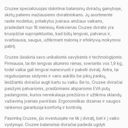
Cruzee specializuojasi išskirtinai balansinių dviračių gamyboje,
skirtų patiems mažiausiems dviratininkams. Jų asortimente
rasite modelius, pritaikytus įvairaus amžiaus vaikams,
pradedant nuo 18 mėnesių. Kiekvienas Cruzee dviratis yra
kruopščiai suprojektuotas, kad būtų lengvas, patvarus ir,
svarbiausia, saugus, užtikrinant malonią ir efektyvią mokymosi
patirtį.
Cruzee išsiskiria savo unikaliomis savybėmis ir technologijomis.
Pirmiausia, tai itin lengvas aliuminio rėmas, sveriantis vos 1,9 kg,
todėl vaikai gali lengvai manevruoti ir pakelti dviratį. Antra, tai
reguliuojamas sėdynės ir vairo aukštis be jokių įrankių,
leidžiantis dviračiui augti kartu su vaiku. Be to, Cruzee dviračiai
pasižymi patvariomis, pradūrimams atspariomis EVA putų
padangomis, kurios nereikalauja priežiūros ir užtikrina sklandų
važiavimą įvairiais paviršiais. Ergonomiškas dizainas ir saugios
rankenos garantuoja komfortą ir kontrolę.
Pasirinkę Cruzee, jūs investuojate ne tik į dviratį, bet ir į vaiko
vystymąsi. Cruzee balansiniai dviračiai padeda ugdyti