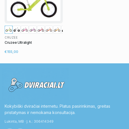
CRUZEE
Cruzee Ultralight
€155,00
Kokybiški dviračiai internetu. Platus pasirinkimas, greitas
pristatymas ir nemokama konsultacija.
Lukinta, MB · Į. k.: 306414349