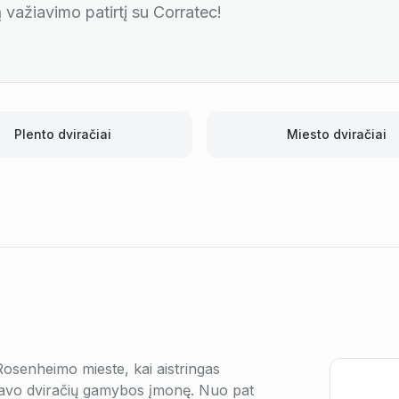
ą važiavimo patirtį su Corratec!
Plento dviračiai
Miesto dviračiai
 Rosenheimo mieste, kai aistringas
ė savo dviračių gamybos įmonę. Nuo pat