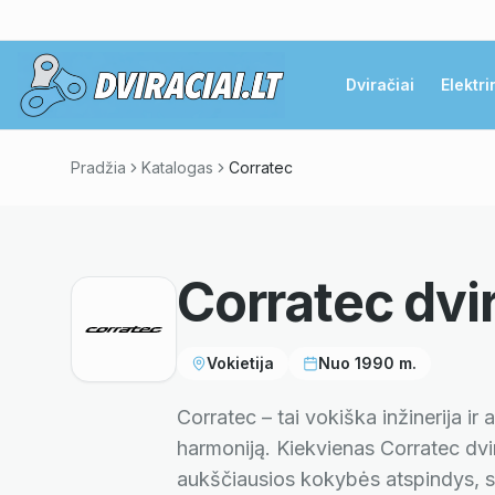
Dviračiai
Elektri
Pradžia
Katalogas
Corratec
Corratec
dvir
Vokietija
Nuo
1990
m.
Corratec – tai vokiška inžinerija ir 
harmoniją. Kiekvienas Corratec dvir
aukščiausios kokybės atspindys, su