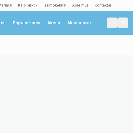
tarimai
Kaip pirkti?
Išsimokėtinai
Apie mus
Kontaktai
usi
Populiariausi
Akcija
Aksesuarai