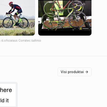
iš oficialaus
Corratec
šaltinio
Visi produktai