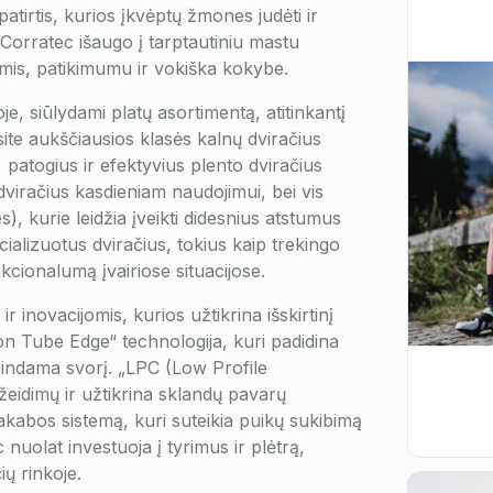
patirtis, kurios įkvėptų žmones judėti ir
Corratec išaugo į tarptautiniu mastu
omis, patikimumu ir vokiška kokybe.
je, siūlydami platų asortimentą, atitinkantį
site aukščiausios klasės kalnų dviračius
patogius ir efektyvius plento dviračius
dviračius kasdieniam naudojimui, bei vis
s), kurie leidžia įveikti didesnius atstumus
ializuotus dviračius, tokius kaip trekingo
nkcionalumą įvairiose situacijose.
r inovacijomis, kurios užtikrina išskirtinį
on Tube Edge“ technologija, kuri padidina
indama svorį. „LPC (Low Profile
eidimų ir užtikrina sklandų pavarų
akabos sistemą, kuri suteikia puikų sukibimą
 nuolat investuoja į tyrimus ir plėtrą,
ų rinkoje.