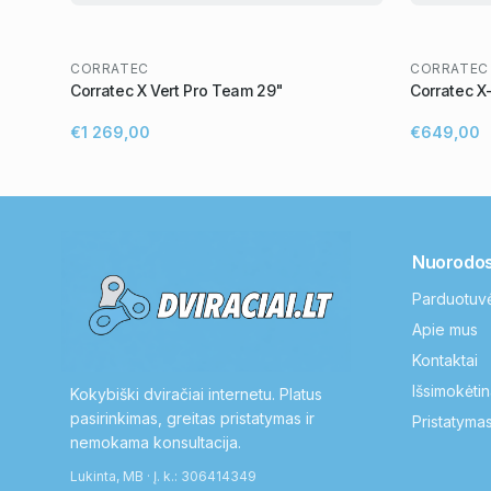
CORRATEC
CORRATEC
Corratec X Vert Pro Team 29"
Corratec X-
€1 269,00
€649,00
Nuorodo
Parduotuv
Apie mus
Kontaktai
Išsimokėtin
Kokybiški dviračiai internetu. Platus
pasirinkimas, greitas pristatymas ir
Pristatymas
nemokama konsultacija.
Lukinta, MB · Į. k.: 306414349