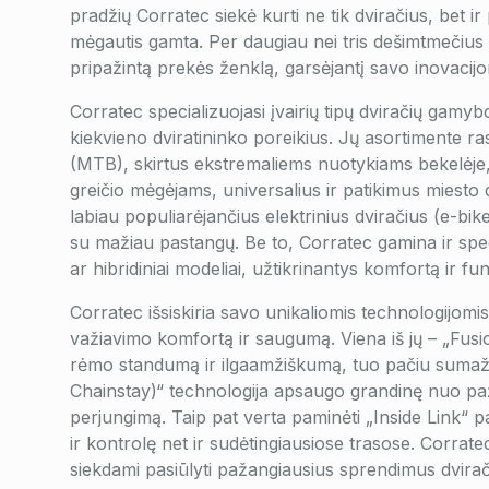
pradžių Corratec siekė kurti ne tik dviračius, bet ir 
mėgautis gamta. Per daugiau nei tris dešimtmečius 
pripažintą prekės ženklą, garsėjantį savo inovacij
Corratec specializuojasi įvairių tipų dviračių gamybo
kiekvieno dviratininko poreikius. Jų asortimente ra
(MTB), skirtus ekstremaliems nuotykiams bekelėje, 
greičio mėgėjams, universalius ir patikimus miesto 
labiau populiarėjančius elektrinius dviračius (e-bike
su mažiau pastangų. Be to, Corratec gamina ir spec
ar hibridiniai modeliai, užtikrinantys komfortą ir fu
Corratec išsiskiria savo unikaliomis technologijomis i
važiavimo komfortą ir saugumą. Viena iš jų – „Fusi
rėmo standumą ir ilgaamžiškumą, tuo pačiu sumaž
Chainstay)“ technologija apsaugo grandinę nuo paž
perjungimą. Taip pat verta paminėti „Inside Link“ p
ir kontrolę net ir sudėtingiausiose trasose. Corratec
siekdami pasiūlyti pažangiausius sprendimus dvirači