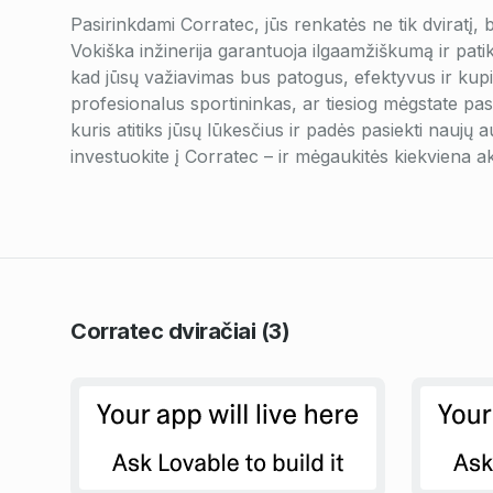
Pasirinkdami Corratec, jūs renkatės ne tik dviratį, 
Vokiška inžinerija garantuoja ilgaamžiškumą ir pati
kad jūsų važiavimas bus patogus, efektyvus ir kup
profesionalus sportininkas, ar tiesiog mėgstate pasiv
kuris atitiks jūsų lūkesčius ir padės pasiekti naujų
investuokite į Corratec – ir mėgaukitės kiekviena ak
Corratec
dviračiai
(3)