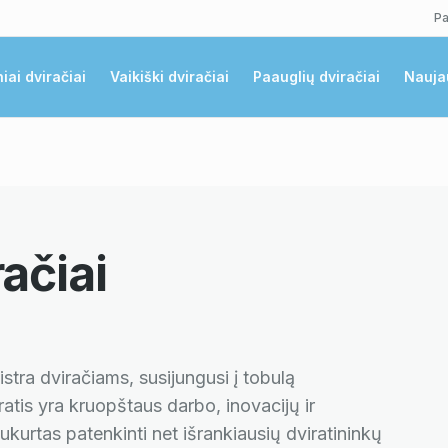
Pa
niai dviračiai
Vaikiški dviračiai
Paauglių dviračiai
Nauja
ačiai
aistra dviračiams, susijungusi į tobulą
atis yra kruopštaus darbo, inovacijų ir
kurtas patenkinti net išrankiausių dviratininkų