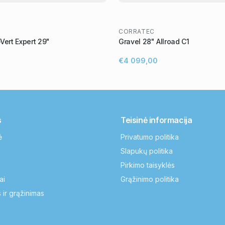
CORRATEC
Vert Expert 29"
Gravel 28" Allroad C1
€4 099,00
s
Teisinė informacija
ė
Privatumo politika
Slapukų politika
Pirkimo taisyklės
ai
Grąžinimo politika
 ir grąžinimas