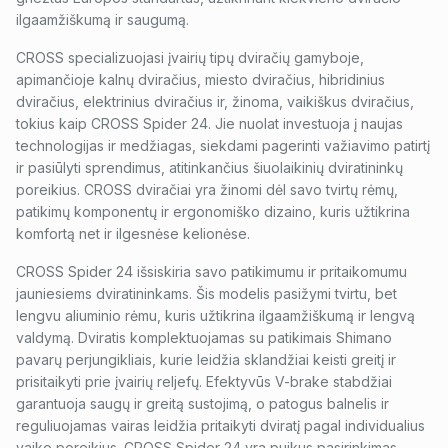
ilgaamžiškumą ir saugumą.
CROSS specializuojasi įvairių tipų dviračių gamyboje,
apimančioje kalnų dviračius, miesto dviračius, hibridinius
dviračius, elektrinius dviračius ir, žinoma, vaikiškus dviračius,
tokius kaip CROSS Spider 24. Jie nuolat investuoja į naujas
technologijas ir medžiagas, siekdami pagerinti važiavimo patirtį
ir pasiūlyti sprendimus, atitinkančius šiuolaikinių dviratininkų
poreikius. CROSS dviračiai yra žinomi dėl savo tvirtų rėmų,
patikimų komponentų ir ergonomiško dizaino, kuris užtikrina
komfortą net ir ilgesnėse kelionėse.
CROSS Spider 24 išsiskiria savo patikimumu ir pritaikomumu
jauniesiems dviratininkams. Šis modelis pasižymi tvirtu, bet
lengvu aliuminio rėmu, kuris užtikrina ilgaamžiškumą ir lengvą
valdymą. Dviratis komplektuojamas su patikimais Shimano
pavarų perjungikliais, kurie leidžia sklandžiai keisti greitį ir
prisitaikyti prie įvairių reljefų. Efektyvūs V-brake stabdžiai
garantuoja saugų ir greitą sustojimą, o patogus balnelis ir
reguliuojamas vairas leidžia pritaikyti dviratį pagal individualius
vaiko poreikius. CROSS Spider 24 yra puikus pasirinkimas