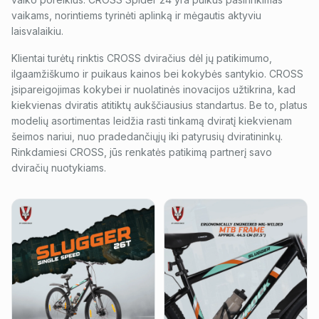
vaikams, norintiems tyrinėti aplinką ir mėgautis aktyviu
laisvalaikiu.
Klientai turėtų rinktis CROSS dviračius dėl jų patikimumo,
ilgaamžiškumo ir puikaus kainos bei kokybės santykio. CROSS
įsipareigojimas kokybei ir nuolatinės inovacijos užtikrina, kad
kiekvienas dviratis atitiktų aukščiausius standartus. Be to, platus
modelių asortimentas leidžia rasti tinkamą dviratį kiekvienam
šeimos nariui, nuo pradedančiųjų iki patyrusių dviratininkų.
Rinkdamiesi CROSS, jūs renkatės patikimą partnerį savo
dviračių nuotykiams.