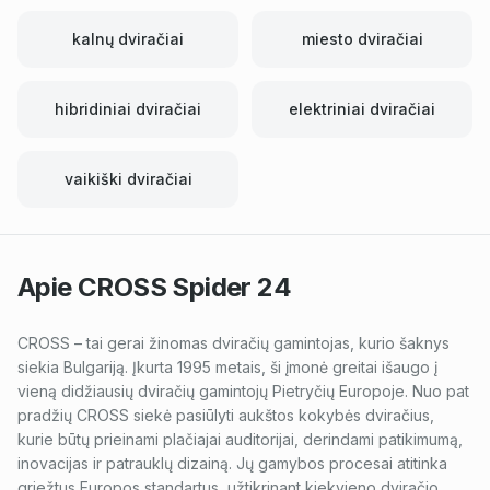
kalnų dviračiai
miesto dviračiai
hibridiniai dviračiai
elektriniai dviračiai
vaikiški dviračiai
Apie
CROSS Spider 24
CROSS – tai gerai žinomas dviračių gamintojas, kurio šaknys
siekia Bulgariją. Įkurta 1995 metais, ši įmonė greitai išaugo į
vieną didžiausių dviračių gamintojų Pietryčių Europoje. Nuo pat
pradžių CROSS siekė pasiūlyti aukštos kokybės dviračius,
kurie būtų prieinami plačiajai auditorijai, derindami patikimumą,
inovacijas ir patrauklų dizainą. Jų gamybos procesai atitinka
griežtus Europos standartus, užtikrinant kiekvieno dviračio