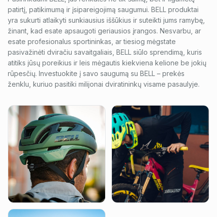
patirtį, patikimumą ir įsipareigojimą saugumui. BELL produktai
yra sukurti atlaikyti sunkiausius iššūkius ir suteikti jums ramybę,
žinant, kad esate apsaugoti geriausios įrangos. Nesvarbu, ar
esate profesionalus sportininkas, ar tiesiog mėgstate
pasivažinėti dviračiu savaitgaliais, BELL siūlo sprendimą, kuris
atitiks jūsų poreikius ir leis mėgautis kiekviena kelione be jokių
rūpesčių. Investuokite į savo saugumą su BELL – prekės
ženklu, kuriuo pasitiki milijonai dviratininkų visame pasaulyje.