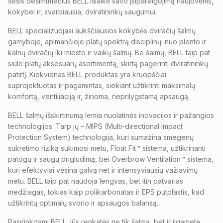
šešis dešimtmečius BELL išlaikė savo įsipareigojimą naujovėms,
kokybei ir, svarbiausia, dviratininkų saugumui.
BELL specializuojasi aukščiausios kokybės dviračių šalmų
gamyboje, apimančioje platų spektrą disciplinų: nuo plento ir
kalnų dviračių iki miesto ir vaikų šalmų. Be šalmų, BELL taip pat
siūlo platų aksesuarų asortimentą, skirtą pagerinti dviratininkų
patirtį. Kiekvienas BELL produktas yra kruopščiai
suprojektuotas ir pagamintas, siekiant užtikrinti maksimalų
komfortą, ventiliaciją ir, žinoma, neprilygstamą apsaugą.
BELL šalmų išskirtinumą lemia nuolatinės inovacijos ir pažangios
technologijos. Tarp jų – MIPS (Multi-directional Impact
Protection System) technologija, kuri sumažina smegenų
sukrėtimo riziką sukimosi metu, Float Fit™ sistema, užtikrinanti
patogų ir saugų prigludimą, bei Overbrow Ventilation™ sistema,
kuri efektyviai vėsina galvą net ir intensyviausių važiavimų
metu. BELL taip pat naudoja lengvas, bet itin patvarias
medžiagas, tokias kaip polikarbonatas ir EPS putplastis, kad
užtikrintų optimalų svorio ir apsaugos balansą.
Pasirinkdami BELL, jūs renkatės ne tik šalmą, bet ir ilgametę