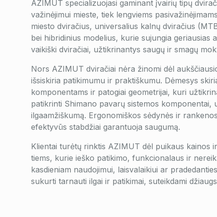
AZIMUT specializuojasi gaminant įvairių tipų dvirači
važinėjimui mieste, tiek lengviems pasivažinėjimam
miesto dviračius, universalius kalnų dviračius (MT
bei hibridinius modelius, kurie sujungia geriausias a
vaikiški dviračiai, užtikrinantys saugų ir smagų mok
Nors AZIMUT dviračiai nėra žinomi dėl aukščiausios 
išsiskiria patikimumu ir praktiškumu. Dėmesys skir
komponentams ir patogiai geometrijai, kuri užtikr
patikrinti Shimano pavarų sistemos komponentai, u
ilgaamžiškumą. Ergonomiškos sėdynės ir rankenos 
efektyvūs stabdžiai garantuoja saugumą.
Klientai turėtų rinktis AZIMUT dėl puikaus kainos i
tiems, kurie ieško patikimo, funkcionalaus ir nereika
kasdieniam naudojimui, laisvalaikiui ar pradedanti
sukurti tarnauti ilgai ir patikimai, suteikdami džia