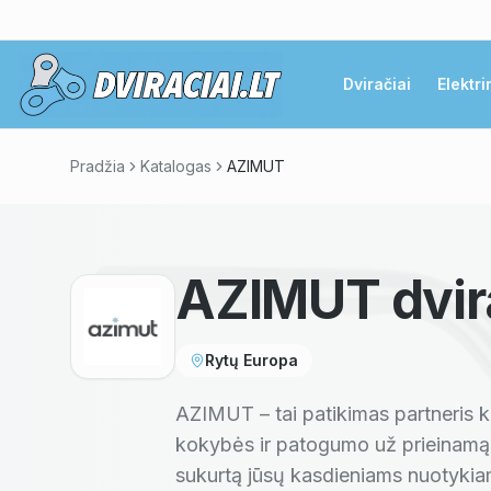
Dviračiai
Elektri
Pradžia
Katalogas
AZIMUT
AZIMUT
dvir
Rytų Europa
AZIMUT – tai patikimas partneris k
kokybės ir patogumo už prieinamą k
sukurtą jūsų kasdieniams nuotykiams