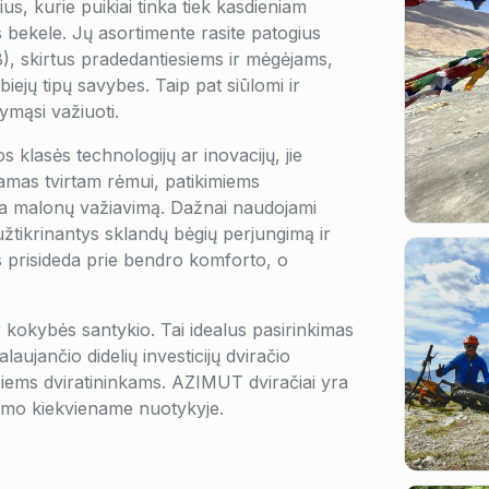
us, kurie puikiai tinka tiek kasdieniam
s bekele. Jų asortimente rasite patogius
B), skirtus pradedantiesiems ir mėgėjams,
biejų tipų savybes. Taip pat siūlomi ir
ymąsi važiuoti.
klasės technologijų ar inovacijų, jie
iamas tvirtam rėmui, patikimiems
ina malonų važiavimą. Dažnai naudojami
žtikrinantys sklandų bėgių perjungimą ir
prisideda prie bendro komforto, o
r kokybės santykio. Tai idealus pasirinkimas
laujančio didelių investicijų dviračio
esiems dviratininkams. AZIMUT dviračiai yra
ugsmo kiekviename nuotykyje.