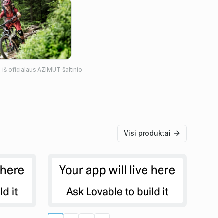
iš oficialaus
AZIMUT
šaltinio
Visi produktai