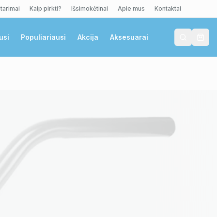
tarimai
Kaip pirkti?
Išsimokėtinai
Apie mus
Kontaktai
usi
Populiariausi
Akcija
Aksesuarai