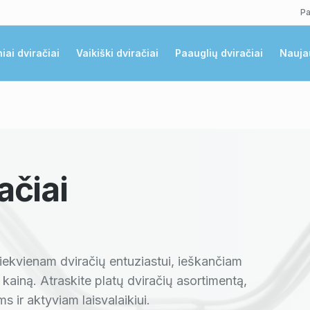
Pa
niai dviračiai
Vaikiški dviračiai
Paauglių dviračiai
Nauja
ačiai
iekvienam dviračių entuziastui, ieškančiam
ainą. Atraskite platų dviračių asortimentą,
 ir aktyviam laisvalaikiui.