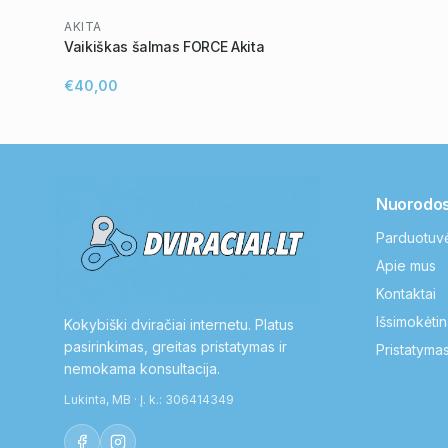
AKITA
Vaikiškas šalmas FORCE Akita
€40,00
Nuorodo
Parduotuv
Apie mus
Kontaktai
Išsimokėtin
Kokybiški dviračiai internetu. Platus
pasirinkimas, greitas pristatymas ir
Pristatymas
nemokama konsultacija.
Lukinta, MB · Į. k.: 306414349