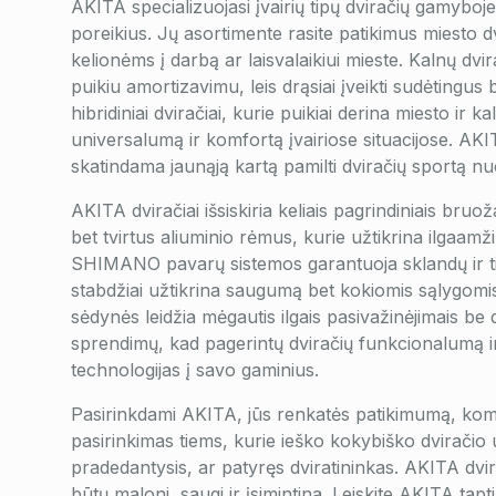
AKITA specializuojasi įvairių tipų dviračių gamyboje
poreikius. Jų asortimente rasite patikimus miesto d
kelionėms į darbą ar laisvalaikiui mieste. Kalnų dvir
puikiu amortizavimu, leis drąsiai įveikti sudėtingus
hibridiniai dviračiai, kurie puikiai derina miesto ir 
universalumą ir komfortą įvairiose situacijose. AK
skatindama jaunąją kartą pamilti dviračių sportą n
AKITA dviračiai išsiskiria keliais pagrindiniais bruo
bet tvirtus aliuminio rėmus, kurie užtikrina ilgaa
SHIMANO pavarų sistemos garantuoja sklandų ir ti
stabdžiai užtikrina saugumą bet kokiomis sąlygomi
sėdynės leidžia mėgautis ilgais pasivažinėjimais b
sprendimų, kad pagerintų dviračių funkcionalumą 
technologijas į savo gaminius.
Pasirinkdami AKITA, jūs renkatės patikimumą, komfo
pasirinkimas tiems, kurie ieško kokybiško dviračio
pradedantysis, ar patyręs dviratininkas. AKITA dvir
būtų maloni, saugi ir įsimintina. Leiskite AKITA tapt