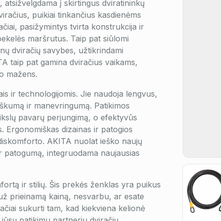
, atsižvelgdama į skirtingus dviratininkų
viračius, puikiai tinkančius kasdienėms
ačiai, pasižymintys tvirta konstrukcija ir
 bekelės maršrutus. Taip pat siūlomi
kalnų dviračių savybes, užtikrindami
ITA taip pat gamina dviračius vaikams,
uo mažens.
žais ir technologijomis. Jie naudoja lengvus,
mžiškumą ir manevringumą. Patikimos
kslų pavarų perjungimą, o efektyvūs
s. Ergonomiškas dizainas ir patogios
e diskomforto. AKITA nuolat ieško naujų
ir patogumą, integruodama naujausias
rtą ir stilių. Šis prekės ženklas yra puikus
 už prieinamą kainą, nesvarbu, ar esate
ačiai sukurti tam, kad kiekviena kelionė
i jūsų patikimu partneriu dviračių