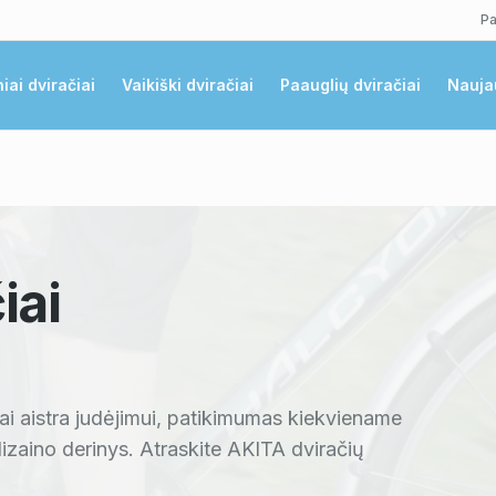
Pa
niai dviračiai
Vaikiški dviračiai
Paauglių dviračiai
Nauja
iai
Tai aistra judėjimui, patikimumas kiekviename
 dizaino derinys. Atraskite AKITA dviračių