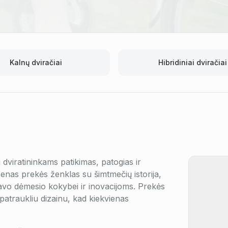
Kalnų dviračiai
Hibridiniai dviračiai
 dviratininkams patikimas, patogias ir
enas prekės ženklas su šimtmečių istorija,
l savo dėmesio kokybei ir inovacijoms. Prekės
patraukliu dizainu, kad kiekvienas