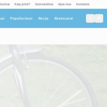
tarimai
Kaip pirkti?
Išsimokėtinai
Apie mus
Kontaktai
usi
Populiariausi
Akcija
Aksesuarai