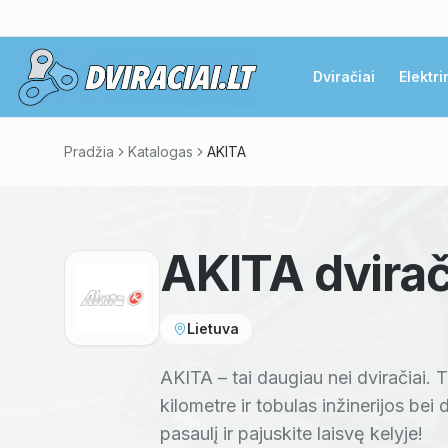
Dviračiai
Elektri
Pradžia
Katalogas
AKITA
AKITA
dvirač
Lietuva
AKITA – tai daugiau nei dviračiai. 
kilometre ir tobulas inžinerijos bei
pasaulį ir pajuskite laisvę kelyje!