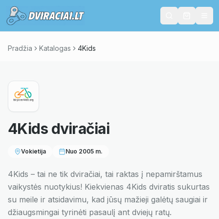
Pradžia
Katalogas
4Kids
4Kids
dviračiai
Vokietija
Nuo
2005
m.
4Kids – tai ne tik dviračiai, tai raktas į nepamirštamus
vaikystės nuotykius! Kiekvienas 4Kids dviratis sukurtas
su meile ir atsidavimu, kad jūsų mažieji galėtų saugiai ir
džiaugsmingai tyrinėti pasaulį ant dviejų ratų.