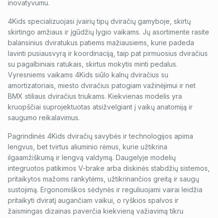
inovatyvumu.
4Kids specializuojasi įvairių tipų dviračių gamyboje, skirtų
skirtingo amžiaus ir įgūdžių lygio vaikams. Jų asortimente rasite
balansinius dviratukus patiems mažiausiems, kurie padeda
lavinti pusiausvyrą ir koordinaciją, taip pat pirmuosius dviračius
su pagalbiniais ratukais, skirtus mokytis minti pedalus.
Vyresniems vaikams 4Kids siūlo kalnų dviračius su
amortizatoriais, miesto dviračius patogiam važinėjimui ir net
BMX stiliaus dviračius triukams. Kiekvienas modelis yra
kruopščiai suprojektuotas atsižvelgiant į vaikų anatomiją ir
saugumo reikalavimus.
Pagrindinės 4Kids dviračių savybės ir technologijos apima
lengvus, bet tvirtus aliuminio rėmus, kurie užtikrina
ilgaamžiškumą ir lengvą valdymą. Daugelyje modelių
integruotos patikimos V-brake arba diskinės stabdžių sistemos,
pritaikytos mažoms rankytėms, užtikrinančios greitą ir saugų
sustojimą. Ergonomiškos sėdynės ir reguliuojami vairai leidžia
pritaikyti dviratį augančiam vaikui, o ryškios spalvos ir
žaismingas dizainas paverčia kiekvieną važiavimą tikru