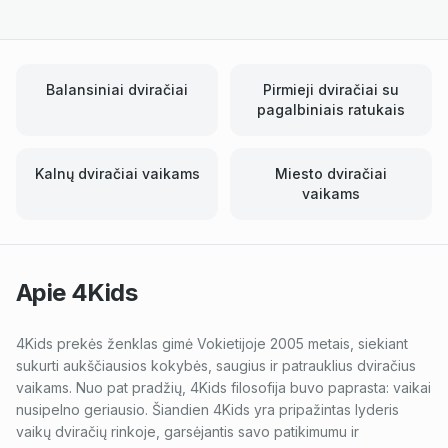
Balansiniai dviračiai
Pirmieji dviračiai su
pagalbiniais ratukais
Kalnų dviračiai vaikams
Miesto dviračiai
vaikams
Apie
4Kids
4Kids prekės ženklas gimė Vokietijoje 2005 metais, siekiant
sukurti aukščiausios kokybės, saugius ir patrauklius dviračius
vaikams. Nuo pat pradžių, 4Kids filosofija buvo paprasta: vaikai
nusipelno geriausio. Šiandien 4Kids yra pripažintas lyderis
vaikų dviračių rinkoje, garsėjantis savo patikimumu ir