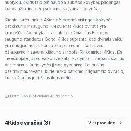
nuotykiu. 4Kids taip pat naudoja aukštos kokybės padangas,
kurios užtikrina gerą sukibimą su įvairiais paviršiais.
Klientai turėtų rinktis 4Kids dėl nepriekaištingos kokybės,
patikimumo ir saugumo. Kiekvienas 4Kids dviratis yra
kruopščiai išbandytas ir atitinka griežčiausius Europos
saugumo standartus. Be to, 4Kids supranta, kad dviratis vaikui
yra daugiau nei tik transporto priemonė – tai laisvės,
džiaugsmo ir savarankiškumo simbolis. Rinkdamiesi 4Kids, jūs
investuojate į savo vaiko sveikatą, vystymąsi ir nepamirštamus
prisiminimus, kurie lydės jį visą gyvenimą. Tai puikus
pasirinkimas tėvams, kurie ieško patikimo ir ilgaamžio dviračio,
kuris džiugins jų atžalas ilgus metus.
Nuotraukos iš oficialaus
4Kids
šaltinio
4Kids
dviračiai
(3)
Visi produktai