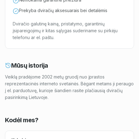
Prekyba dviračių aksesuarais bei detalėmis
Dviračio galutinę kainą, pristatymo, garantinių
įsipareigojimų ir kitas sąlygas suderiname su pirkėju
telefonu ar el. paštu.
Mūsų istorija
Veiklą pradėjome 2002 metų gruodį nuo įprastos
reprezentacinės interneto svetainės. Bėgant metams ji peraugo
į el. parduotuvę, kurioje šiandien rasite plačiausią dviračių
pasirinkimą Lietuvoje.
Kodėl mes?