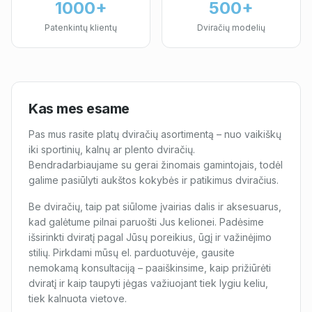
1000+
500+
Patenkintų klientų
Dviračių modelių
Kas mes esame
Pas mus rasite platų dviračių asortimentą – nuo vaikiškų
iki sportinių, kalnų ar plento dviračių.
Bendradarbiaujame su gerai žinomais gamintojais, todėl
galime pasiūlyti aukštos kokybės ir patikimus dviračius.
Be dviračių, taip pat siūlome įvairias dalis ir aksesuarus,
kad galėtume pilnai paruošti Jus kelionei. Padėsime
išsirinkti dviratį pagal Jūsų poreikius, ūgį ir važinėjimo
stilių. Pirkdami mūsų el. parduotuvėje, gausite
nemokamą konsultaciją – paaiškinsime, kaip prižiūrėti
dviratį ir kaip taupyti jėgas važiuojant tiek lygiu keliu,
tiek kalnuota vietove.