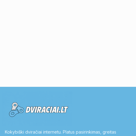
Kokybiški dviračiai internetu. Platus pasirinkimas, greitas