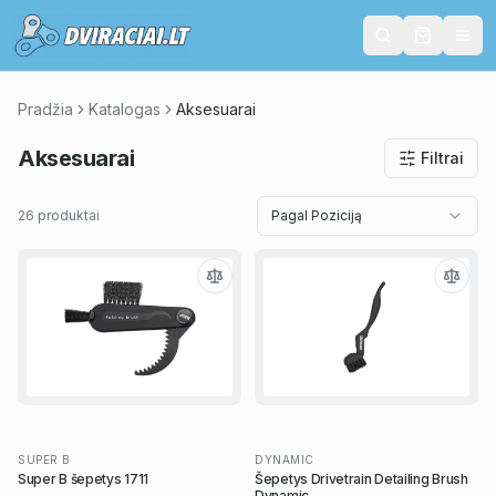
Pradžia
Katalogas
Aksesuarai
Aksesuarai
Filtrai
26 produktai
Pagal Poziciją
SUPER B
DYNAMIC
Super B šepetys 1711
Šepetys Drivetrain Detailing Brush
Dynamic