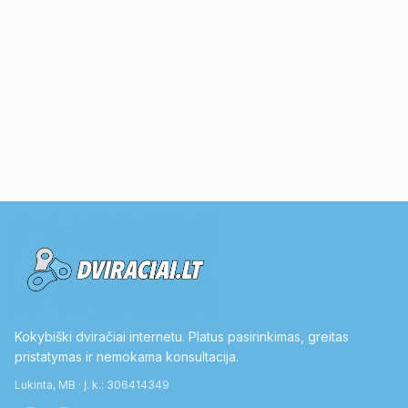
Kokybiški dviračiai internetu. Platus pasirinkimas, greitas
pristatymas ir nemokama konsultacija.
Lukinta, MB · Į. k.: 306414349